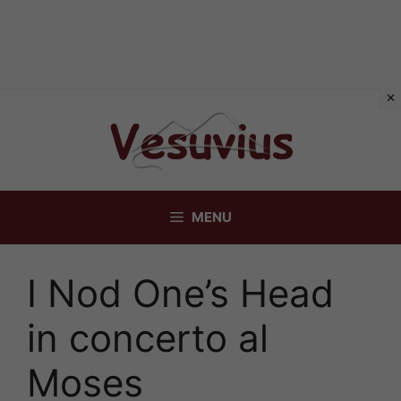
Vai
al
contenuto
MENU
I Nod One’s Head
in concerto al
Moses