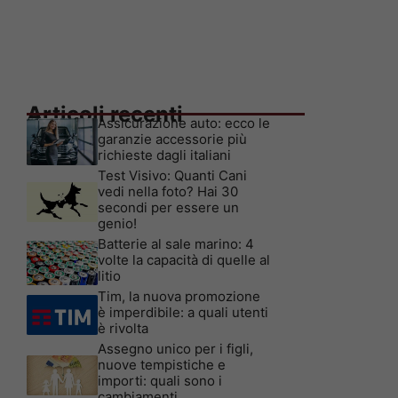
Articoli recenti
Assicurazione auto: ecco le
garanzie accessorie più
richieste dagli italiani
Test Visivo: Quanti Cani
vedi nella foto? Hai 30
secondi per essere un
genio!
Batterie al sale marino: 4
volte la capacità di quelle al
litio
Tim, la nuova promozione
è imperdibile: a quali utenti
è rivolta
Assegno unico per i figli,
nuove tempistiche e
importi: quali sono i
cambiamenti