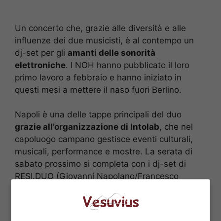
Un concerto che, grazie alle diversità e alle
influenze dei due musicisti, è al contempo un
dj-set per gli
amanti delle sonorità
elettroniche
. I NOH hanno pubblicato il loro
primo lavoro a febbraio e hanno iniziato in
questi mesi a mettere il naso fuori Berlino.
Napoli è una delle tappe principali del duo
grazie all’organizzazione di Intolab
, che nel
capoluogo campano gestisce eventi culturali,
musicali, performance e mostre. La serata di
sabato prossimo si completa con i dj-set di
RESI.DUO (Giovanni Napolano/Francesco
Morfini) e BIONDICH.