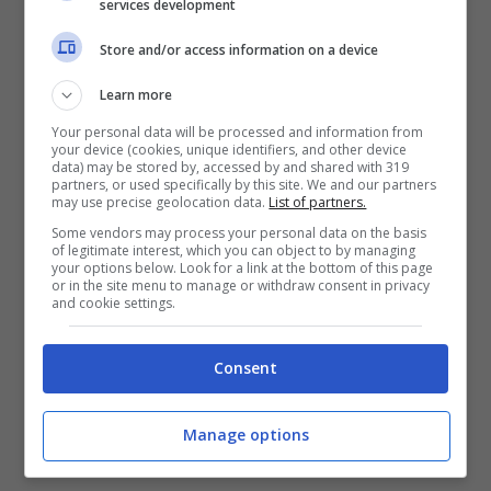
services development
Store and/or access information on a device
Learn more
Your personal data will be processed and information from
your device (cookies, unique identifiers, and other device
data) may be stored by, accessed by and shared with 319
partners, or used specifically by this site. We and our partners
may use precise geolocation data.
List of partners.
Some vendors may process your personal data on the basis
Doppia bocciatura quindi per Claudio de
of legitimate interest, which you can object to by managing
your options below. Look for a link at the bottom of this page
Magistris alla direzione organizzativa del
or in the site menu to manage or withdraw consent in privacy
Forum delle Culture
, una scelta che non fa
and cookie settings.
altro che aumentare le accuse di ‘parentopoli’
per l’amministrazione che prometteva la
Consent
rivoluzione arancione. Un colore che a distanza
di due anni è sempre più sbiadito.
Manage options