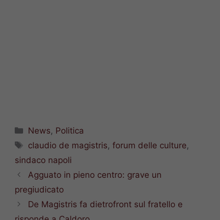
Categorie
News
,
Politica
Tag
claudio de magistris
,
forum delle culture
,
sindaco napoli
Agguato in pieno centro: grave un
pregiudicato
De Magistris fa dietrofront sul fratello e
risponde a Caldoro