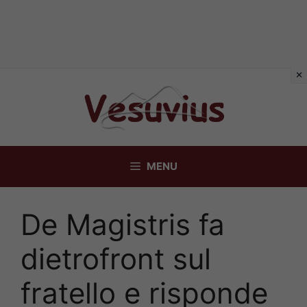
Vai
al
contenuto
MENU
De Magistris fa
dietrofront sul
fratello e risponde