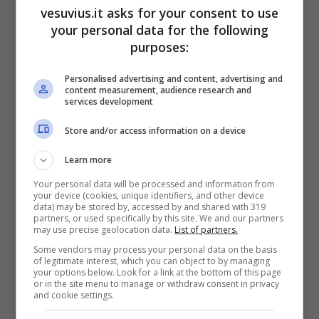
vesuvius.it asks for your consent to use
your personal data for the following
purposes:
Personalised advertising and content, advertising and
content measurement, audience research and
services development
Store and/or access information on a device
Learn more
A stretto giro di posta è arrivata la controreplica
Your personal data will be processed and information from
your device (cookies, unique identifiers, and other device
di de Magistris che smentisce l’ipotesi di
data) may be stored by, accessed by and shared with 319
contratto per il fratello: “
Sono sconcertato nel
partners, or used specifically by this site. We and our partners
may use precise geolocation data.
List of partners.
leggere che avrei assunto mio fratello
. Lo
avrei potuto fare due anni fa, senza alcun
Some vendors may process your personal data on the basis
of legitimate interest, which you can object to by managing
impedimento di legge, ma ho scelto in maniera
your options below. Look for a link at the bottom of this page
or in the site menu to manage or withdraw consent in privacy
diversa per questione di opportunità. La stessa
and cookie settings.
scelta confermo anche oggi.
Se la Fondazione