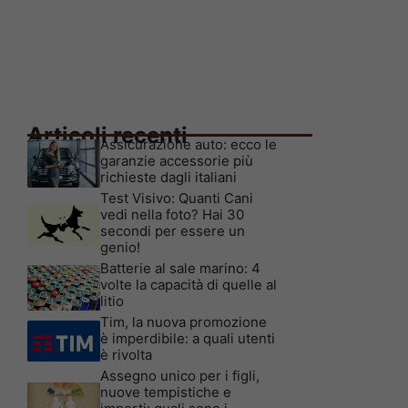
Articoli recenti
Assicurazione auto: ecco le
garanzie accessorie più
richieste dagli italiani
Test Visivo: Quanti Cani
vedi nella foto? Hai 30
secondi per essere un
genio!
Batterie al sale marino: 4
volte la capacità di quelle al
litio
Tim, la nuova promozione
è imperdibile: a quali utenti
è rivolta
Assegno unico per i figli,
nuove tempistiche e