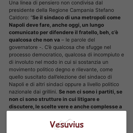
Una linea di pensiero non condivisa dal
presidente della Regione Campania Stefano
Caldoro: “
Se il sindaco di una metropoli come
Napoli deve fare, anche oggi, un lungo
comunicato per difendere il fratello, beh, c’è
qualcosa che non va
– le parole del
governatore -. C’è qualcosa che sfugge nel
processo democratico, qualcosa di incompiuto e
di involuto nel modo in cui si sostanzia un
movimento politico degno e rilevante, come
quello suscitato dall’elezione del sindaco di
Napoli e di altri sindaci oppure a livello politico
nazionale dai grillini.
Se non ci sono i partiti, se
non ci sono strutture in cui litigare e
discutere, le scelte vere e anche complesse a
chi devono far capo? Ad uno solo?”