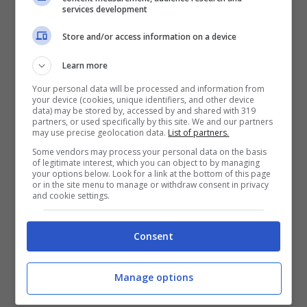
vero trascinatore della squadra. Intelligenza
services development
tattica, visione di gioco e senso del gol lo
Store and/or access information on a device
rendono uno dei centrocampisti più forti al
mondo: manca ancora un poco di grinta in più
Learn more
per farlo diventare un fuoriclasse assoluto.
Your personal data will be processed and information from
your device (cookies, unique identifiers, and other device
Gokan Inler 7 – Un crescendo continuo: il leone
data) may be stored by, accessed by and shared with 319
partners, or used specifically by this site. We and our partners
ha finalmente tolto la maschera mostrando
may use precise geolocation data.
List of partners.
tutte le sue qualità. Dai balbettii dello scorso
Some vendors may process your personal data on the basis
campionato ne sono stati fatti progressi: negli
of legitimate interest, which you can object to by managing
your options below. Look for a link at the bottom of this page
ultimi mesi dell’anno ha dimostrato di saper
or in the site menu to manage or withdraw consent in privacy
prendere per mano la squadra. Ora gli serve
and cookie settings.
solo maggior continuità.
Consent
Christian Maggio 6 – Si è smarrito allo ‘Stamfod
Bridge’: l’infortunio che lo ha colpito nella gara di
Manage options
Champions della scorsa stagione, ha restituito
un calciatore diverso.
Negli ultimi mesi