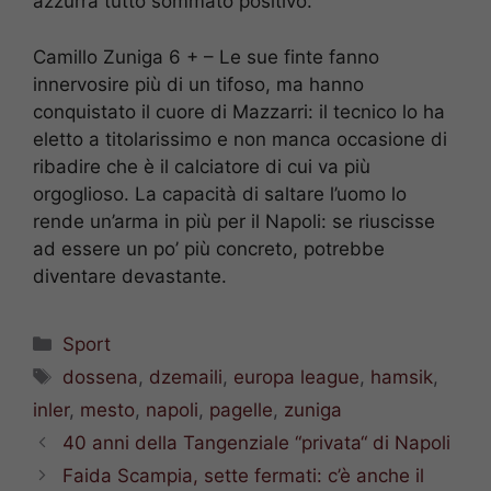
azzurra tutto sommato positivo.
Camillo Zuniga 6 + – Le sue finte fanno
innervosire più di un tifoso, ma hanno
conquistato il cuore di Mazzarri: il tecnico lo ha
eletto a titolarissimo e non manca occasione di
ribadire che è il calciatore di cui va più
orgoglioso. La capacità di saltare l’uomo lo
rende un’arma in più per il Napoli: se riuscisse
ad essere un po’ più concreto, potrebbe
diventare devastante.
Categorie
Sport
Tag
dossena
,
dzemaili
,
europa league
,
hamsik
,
inler
,
mesto
,
napoli
,
pagelle
,
zuniga
40 anni della Tangenziale “privata“ di Napoli
Faida Scampia, sette fermati: c’è anche il