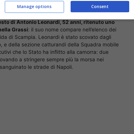
Manage options
Consent
resto di Antonio Leonardi, 52 anni, ritenuto uno
nella Grassi
: il suo nome compare nell’elenco dei
faida di Scampia. Leonardi è stato scovato dagli
, e della sezione catturandi della Squadra mobile
tivi che lo Stato ha inflitto alla camorra: due
 provando a stringere sempre più la morsa nei
nsanguinato le strade di Napoli.