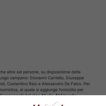
che altre sei persone, su disposizione della
oluogo campano: Giovanni Carriello, Giuseppe
di, Costantino Raio e Alessandro De Falco. Per
morristica, al quale si aggiunge l’omicidio per
a di esponenti del clan Abate-Abbinante-
ella che è passata alla cronaca come nuova faida