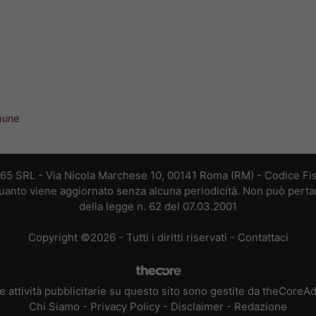
omune
365 SRL - Via Nicola Marchese 10, 00141 Roma (RM) - Codice Fis
 quanto viene aggiornato senza alcuna periodicità. Non può perta
della legge n. 62 del 07.03.2001
Copyright ©2026 - Tutti i diritti riservati -
Contattaci
e attività pubblicitarie su questo sito sono gestite da theCoreA
Chi Siamo
-
Privacy Policy
-
Disclaimer
-
Redazione