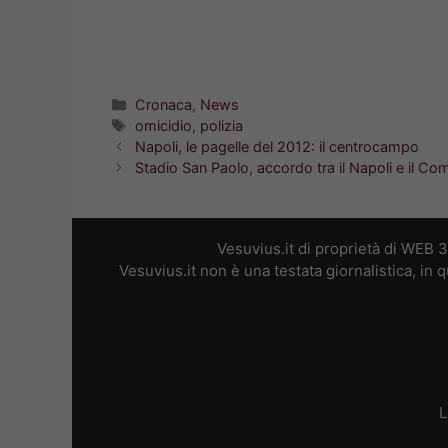
Categorie
Cronaca
,
News
Tag
omicidio
,
polizia
Napoli, le pagelle del 2012: il centrocampo
Stadio San Paolo, accordo tra il Napoli e il C
Vesuvius.it di proprietà di WEB 
Vesuvius.it non è una testata giornalistica, in
L