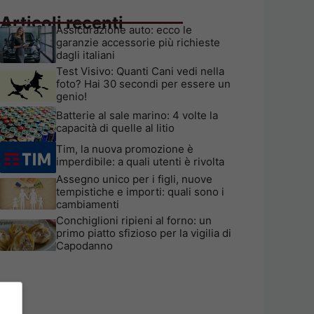
Articoli recenti
Assicurazione auto: ecco le
garanzie accessorie più richieste
dagli italiani
Test Visivo: Quanti Cani vedi nella
foto? Hai 30 secondi per essere un
genio!
Batterie al sale marino: 4 volte la
capacità di quelle al litio
Tim, la nuova promozione è
imperdibile: a quali utenti è rivolta
Assegno unico per i figli, nuove
tempistiche e importi: quali sono i
cambiamenti
Conchiglioni ripieni al forno: un
primo piatto sfizioso per la vigilia di
Capodanno