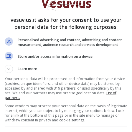
, Arcangelo Abbinante e Giuseppe Montanera
vesuvius.it asks for your consent to use your
 e Notturno) hanno guidato la riorganizzazione del
personal data for the following purposes:
 L’inchiesta, portata avanti grazie alle rivelazioni
anche a galla la dinamica dell’omicidio di Gennaro
Personalised advertising and content, advertising and content
measurement, audience research and services development
la Celeste: per l’agguato, nel quale rimasero feriti
e, sono indiziati Arcangelo Abbinante e Armando
Store and/or access information on a device
Learn more
Your personal data will be processed and information from your device
(cookies, unique identifiers, and other device data) may be stored by,
accessed by and shared with 319 partners, or used specifically by this
site. We and our partners may use precise geolocation data.
List of
partners.
Some vendors may process your personal data on the basis of legitimate
interest, which you can object to by managing your options below. Look
for a link at the bottom of this page or in the site menu to manage or
withdraw consent in privacy and cookie settings.