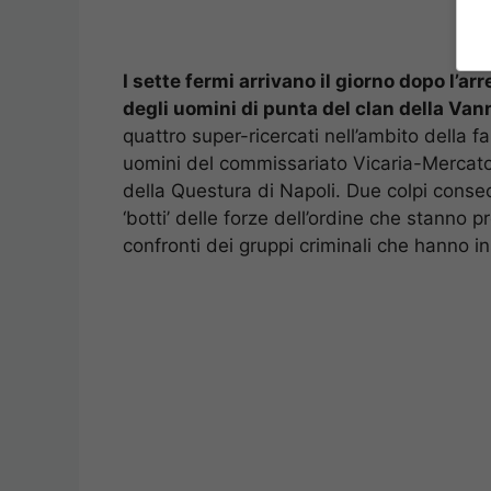
I sette fermi arrivano il giorno dopo l’ar
degli uomini di punta del clan della Van
quattro super-ricercati nell’ambito della 
uomini del commissariato Vicaria-Mercato
della Questura di Napoli. Due colpi consecu
‘botti’ delle forze dell’ordine che stanno
confronti dei gruppi criminali che hanno i