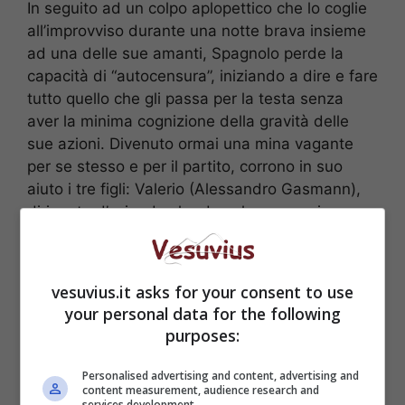
In seguito ad un colpo aplopettico che lo coglie
all’improvviso durante una notte brava insieme
ad una delle sue amanti, Spagnolo perde la
capacità di “autocensura”, iniziando a dire e fare
tutto quello che gli passa per la testa senza
aver la minima cognizione della gravità delle
sue azioni. Divenuto ormai una mina vagante
per se stesso e per il partito, corrono in suo
aiuto i tre figli: Valerio (Alessandro Gasmann),
dirigente d’azienda che deve la sua carriera
solo al padre, Susanna (Ambra Angiolini),
attrice di fiction senza alcun talento e
l’integerrimo Riccardo (Raoul Bova), medico di
vesuvius.it asks for your consent to use
un piccolo ospedale.
your personal data for the following
purposes:
Personalised advertising and content, advertising and
content measurement, audience research and
services development