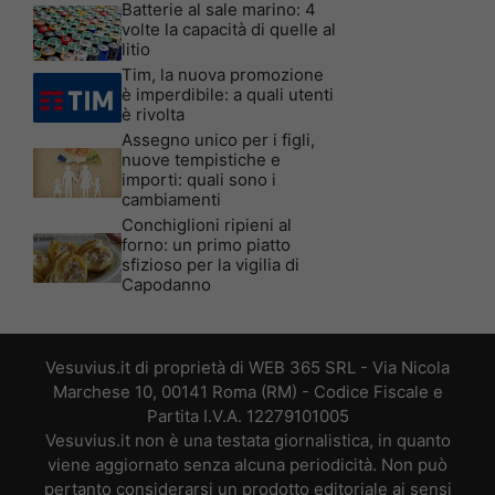
Batterie al sale marino: 4
volte la capacità di quelle al
litio
Tim, la nuova promozione
è imperdibile: a quali utenti
è rivolta
Assegno unico per i figli,
nuove tempistiche e
importi: quali sono i
cambiamenti
Conchiglioni ripieni al
forno: un primo piatto
sfizioso per la vigilia di
Capodanno
Vesuvius.it di proprietà di WEB 365 SRL - Via Nicola
Marchese 10, 00141 Roma (RM) - Codice Fiscale e
Partita I.V.A. 12279101005
Vesuvius.it non è una testata giornalistica, in quanto
viene aggiornato senza alcuna periodicità. Non può
pertanto considerarsi un prodotto editoriale ai sensi