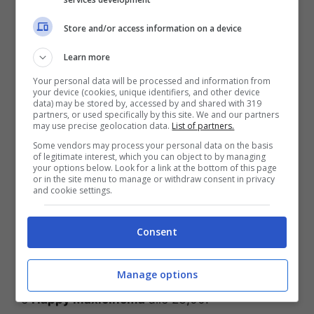
Store and/or access information on a device
Learn more
Your personal data will be processed and information from
your device (cookies, unique identifiers, and other device
data) may be stored by, accessed by and shared with 319
partners, or used specifically by this site. We and our partners
may use precise geolocation data.
List of partners.
Il film, prodotto da Fulvio e Federica Lucisano
Some vendors may process your personal data on the basis
of legitimate interest, which you can object to by managing
per Italian International Film in collaborazione
your options below. Look for a link at the bottom of this page
con Rai Cinema, è uscito nelle sale giovedì 25
or in the site menu to manage or withdraw consent in privacy
and cookie settings.
ottobre. Domani, 27 ottobre, il regista
Massimiliano Bruno
assieme ad alcuni
interpreti
Raoul Bova, Rocco Papaleo ed
Consent
Edoardo Leo
, saranno a Napoli per salutare il
pubblico che assisterà alle proiezioni di Viva
Manage options
l’Italia nei cinema
The Space Napoli
alle 20,30
e
Happy Maxicinema
alle 23,00.