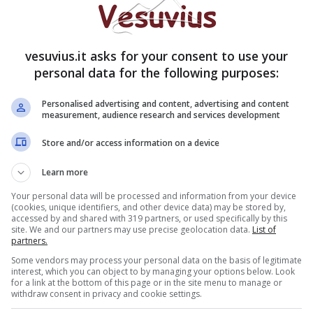
ecco quindi la diminuzione delle corse su altre
 servizio normalizzato in tutte le stazioni di
vesuvius.it asks for your consent to use your
personal data for the following purposes:
o la linea 2 della Metropolitana: da domenica 28
, ma non è tutto
. Tagli previsti anche sulla tratta
Personalised advertising and content, advertising and content
naliere in meno e su quella che collega Villa
measurement, audience research and services development
o saranno 18. Diminuiranno anche le tratte
Store and/or access information on a device
entrambi i percorsi a partire da domenica ci
Learn more
Your personal data will be processed and information from your device
(cookies, unique identifiers, and other device data) may be stored by,
accessed by and shared with 319 partners, or used specifically by this
site. We and our partners may use precise geolocation data.
List of
partners.
Some vendors may process your personal data on the basis of legitimate
interest, which you can object to by managing your options below. Look
for a link at the bottom of this page or in the site menu to manage or
withdraw consent in privacy and cookie settings.