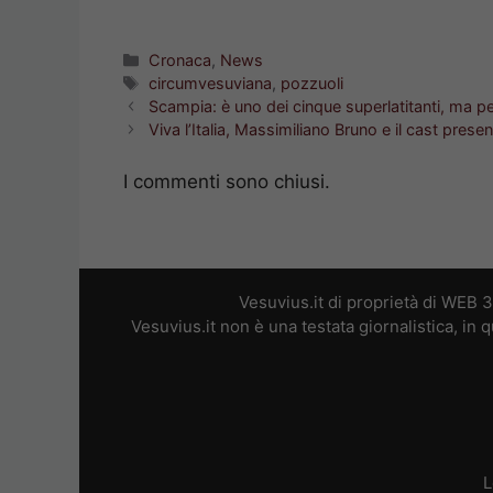
Categorie
Cronaca
,
News
Tag
circumvesuviana
,
pozzuoli
Scampia: è uno dei cinque superlatitanti, ma pe
Viva l’Italia, Massimiliano Bruno e il cast presen
I commenti sono chiusi.
Vesuvius.it di proprietà di WEB 
Vesuvius.it non è una testata giornalistica, in
L