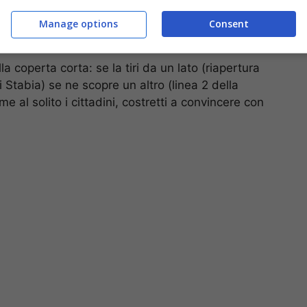
Manage options
Consent
a coperta corta: se la tiri da un lato (riapertura
i Stabia) se ne scopre un altro (linea 2 della
 al solito i cittadini, costretti a convincere con