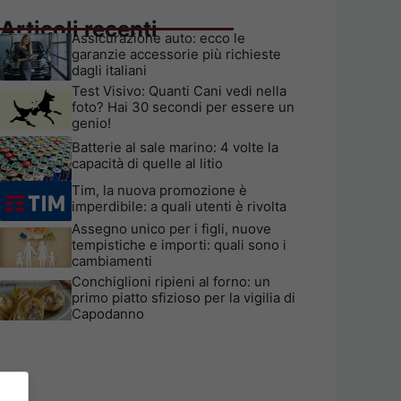
Articoli recenti
Assicurazione auto: ecco le
garanzie accessorie più richieste
dagli italiani
Test Visivo: Quanti Cani vedi nella
foto? Hai 30 secondi per essere un
genio!
Batterie al sale marino: 4 volte la
capacità di quelle al litio
Tim, la nuova promozione è
imperdibile: a quali utenti è rivolta
Assegno unico per i figli, nuove
tempistiche e importi: quali sono i
cambiamenti
Conchiglioni ripieni al forno: un
primo piatto sfizioso per la vigilia di
Capodanno