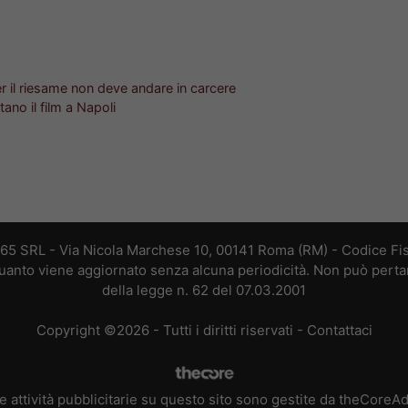
r il riesame non deve andare in carcere
tano il film a Napoli
365 SRL - Via Nicola Marchese 10, 00141 Roma (RM) - Codice Fis
 quanto viene aggiornato senza alcuna periodicità. Non può perta
della legge n. 62 del 07.03.2001
Copyright ©2026 - Tutti i diritti riservati -
Contattaci
e attività pubblicitarie su questo sito sono gestite da theCoreA