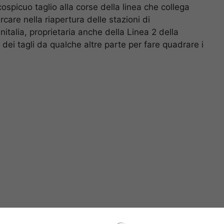
ospicuo taglio alla corse della linea che collega
rcare nella riapertura delle stazioni di
italia, proprietaria anche della Linea 2 della
 dei tagli da qualche altre parte per fare quadrare i
stellamare e Avellino-Benevento non dovrà avere