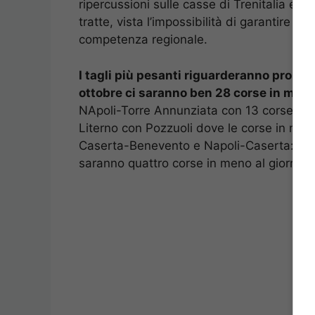
ripercussioni sulle casse di Trenitalia ed 
tratte, vista l’impossibilità di garantire un
competenza regionale.
I tagli più pesanti riguarderanno propri
ottobre ci saranno ben 28 corse in meno
NApoli-Torre Annunziata con 13 corse gior
Literno con Pozzuoli dove le corse in men
Caserta-Benevento e Napoli-Caserta: per 
saranno quattro corse in meno al giorno.