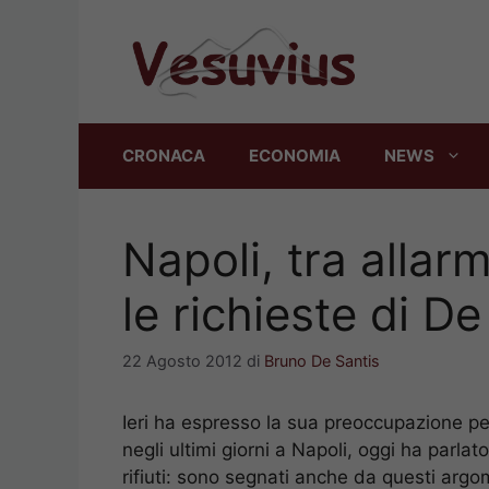
Vai
al
contenuto
CRONACA
ECONOMIA
NEWS
Napoli, tra allarm
le richieste di D
22 Agosto 2012
di
Bruno De Santis
Ieri ha espresso la sua preoccupazione per 
negli ultimi giorni a Napoli, oggi ha parlat
rifiuti: sono segnati anche da questi argom