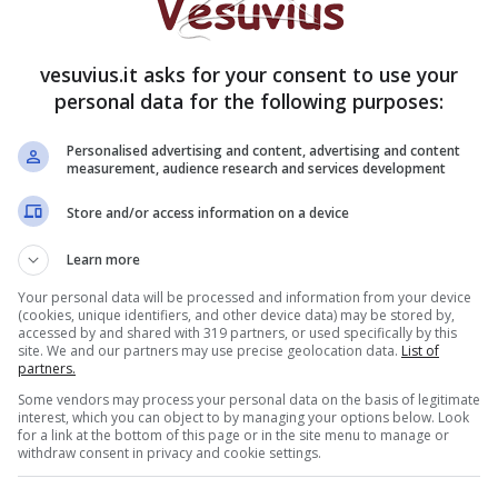
veglianza anche all’interno delle vetture”. De
rà al prefetto la convocazione di un comitato
blica per parlare proprio della sicurezza cittadina.
vesuvius.it asks for your consent to use your
personal data for the following purposes:
nsierire il sindaco:
dopo il rogo all’inceneritore di
o con il ministro dell’Ambiente Clini “sul ruolo
Personalised advertising and content, advertising and content
measurement, audience research and services development
da Napoli a Palermo, nel ciclo rifiuti”
. In una
o Tommaso Sondano, il primo cittadino del
Store and/or access information on a device
are “il ruolo che sta ricoprendo la camorra nella
uori e non solo, come dimostrerebbe l’incendio
Learn more
a migliore è garantire il superamento definitivo
Your personal data will be processed and information from your device
(cookies, unique identifiers, and other device data) may be stored by,
accessed by and shared with 319 partners, or used specifically by this
site. We and our partners may use precise geolocation data.
List of
partners.
Some vendors may process your personal data on the basis of legitimate
interest, which you can object to by managing your options below. Look
for a link at the bottom of this page or in the site menu to manage or
withdraw consent in privacy and cookie settings.