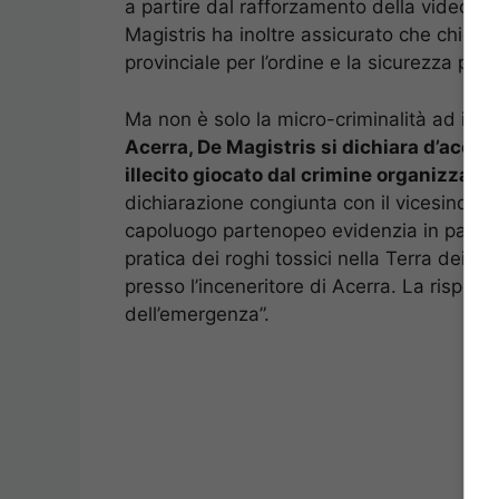
a partire dal rafforzamento della videosor
Magistris ha inoltre assicurato che chiede
provinciale per l’ordine e la sicurezza pub
Ma non è solo la micro-criminalità ad impe
Acerra, De Magistris si dichiara d’accord
illecito giocato dal crimine organizzato, 
dichiarazione congiunta con il vicesindac
capoluogo partenopeo evidenzia in particol
pratica dei roghi tossici nella Terra dei f
presso l’inceneritore di Acerra. La rispost
dell’emergenza”.