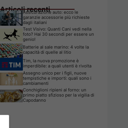
Articoli recenti
Assicurazione auto: ecco le
garanzie accessorie più richieste
dagli italiani
Test Visivo: Quanti Cani vedi nella
foto? Hai 30 secondi per essere un
genio!
Batterie al sale marino: 4 volte la
capacità di quelle al litio
Tim, la nuova promozione è
imperdibile: a quali utenti è rivolta
Assegno unico per i figli, nuove
tempistiche e importi: quali sono i
cambiamenti
Conchiglioni ripieni al forno: un
primo piatto sfizioso per la vigilia di
Capodanno