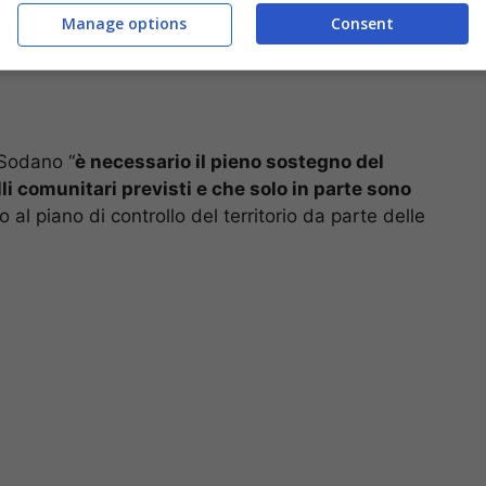
Manage options
Consent
 Sodano “
è necessario il pieno sostegno del
li comunitari previsti e che solo in parte sono
 al piano di controllo del territorio da parte delle