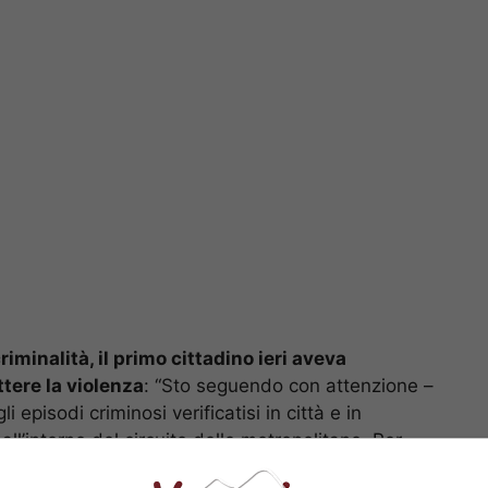
iminalità, il primo cittadino ieri aveva
tere la violenza
: “Sto seguendo con attenzione –
i episodi criminosi verificatisi in città e in
all’interno del circuito delle metropolitane. Per
estisce la metropolitana di intensificare la vigilanza