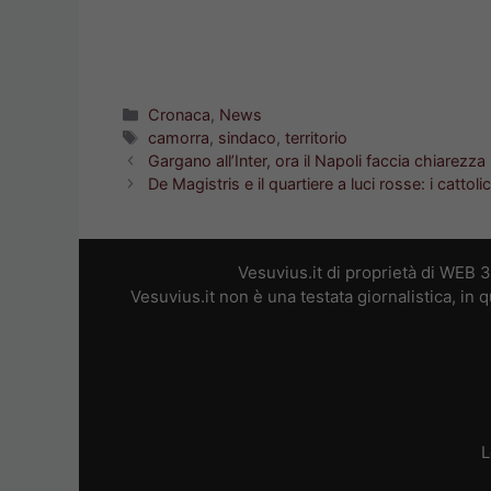
Categorie
Cronaca
,
News
Tag
camorra
,
sindaco
,
territorio
Gargano all’Inter, ora il Napoli faccia chiarezza
De Magistris e il quartiere a luci rosse: i cattol
Vesuvius.it di proprietà di WEB 
Vesuvius.it non è una testata giornalistica, in
L