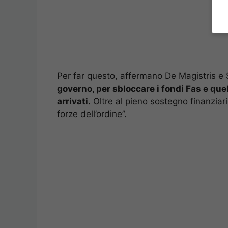
Per far questo, affermano De Magistris e
governo, per sbloccare i fondi Fas e quel
arrivati.
Oltre al pieno sostegno finanziario
forze dell’ordine”.