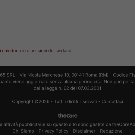
ici chiedono le dimissioni del sindaco
365 SRL - Via Nicola Marchese 10, 00141 Roma (RM) - Codice Fis
 quanto viene aggiornato senza alcuna periodicità. Non può perta
della legge n. 62 del 07.03.2001
Copyright ©2026 - Tutti i diritti riservati -
Contattaci
e attività pubblicitarie su questo sito sono gestite da theCoreA
Chi Siamo
-
Privacy Policy
-
Disclaimer
-
Redazione