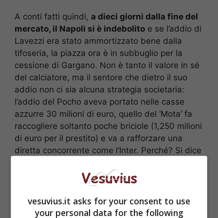
A conti fatti quindi,
a dieci giorni dalla fine del
mercato, il Napoli si è indebolito
e se l’addio di
Lavezzi era stato ammortizzato bene dalla
tifoseria, la piazza ora è in subbuglio per la
cessione di Gargano. Non è tanto il valore in sé
del calciatore, ma il sentore che dietro il suo
addio non ci sia alcuna strategia societaria:
l’addio del Pocho aveva portato nelle casse
azzurre 30 milioni di euro, quello del ‘Mota’ fa
raccogliere soltanto poche briciole (1,250 milioni
di euro per il prestito) e va a rafforzare una
diretta concorrente come l’Inter. Perché? Si dice
che Gargano stesse spingendo da diverso
tempo per la sua cessione, ma davvero non
c’era un’altra soluzione?
vesuvius.it asks for your consent to use
your personal data for the following