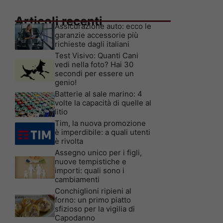
Articoli recenti
Assicurazione auto: ecco le
garanzie accessorie più
richieste dagli italiani
Test Visivo: Quanti Cani
vedi nella foto? Hai 30
secondi per essere un
genio!
Batterie al sale marino: 4
volte la capacità di quelle al
litio
Tim, la nuova promozione
è imperdibile: a quali utenti
è rivolta
Assegno unico per i figli,
nuove tempistiche e
importi: quali sono i
cambiamenti
Conchiglioni ripieni al
forno: un primo piatto
sfizioso per la vigilia di
Capodanno