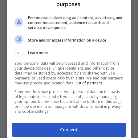
purposes:
Personalised advertising and content, advertising and
content measurement, audience research and
services development
Store and/or access information on a device
Learn more
Your personal data will be processed and information from
your device (cookies, unique identifiers, and other device
data) may be stored by, accessed by and shared with 319
A questo punto è lecito attendersi qualche
partners, or used specifically by this site. We and our partners
may use precise geolocation data.
List of partners.
segnale da parte della società: Bigon ha dieci
Some vendors may process your personal data on the basis
giorni di tempo per sorprendere tutti con
of legitimate interest, which you can object to by managing
almeno due colpi all’altezza. Servono un esterno
your options below. Look for a link at the bottom of this page
or in the site menu to manage or withdraw consent in privacy
e un centrocampista perché è impensabile
and cookie settings.
sostenere un’intera stagione facendo
affidamento come rincalzi sul solo Dzemaili e
Consent
sulla scommessa Donadel. Al momento il