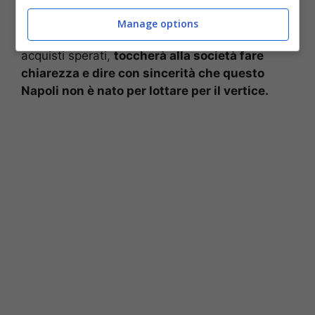
bilancio del mercato del Napoli è in profondo
rosso e se per il 31 agosto, quando si traccerà il
Manage options
resoconto definitivo, non saranno arrivati gli
acquisti sperati,
toccherà alla società fare
chiarezza e dire con sincerità che questo
Napoli non è nato per lottare per il vertice.