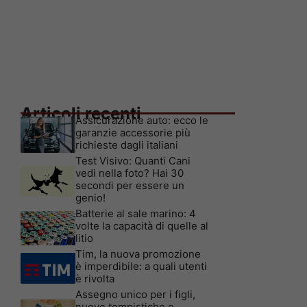
Articoli recenti
Assicurazione auto: ecco le
garanzie accessorie più
richieste dagli italiani
Test Visivo: Quanti Cani
vedi nella foto? Hai 30
secondi per essere un
genio!
Batterie al sale marino: 4
volte la capacità di quelle al
litio
Tim, la nuova promozione
è imperdibile: a quali utenti
è rivolta
Assegno unico per i figli,
nuove tempistiche e