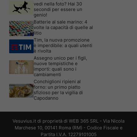
vedi nella foto? Hai 30
secondi per essere un
genio!
Batterie al sale marino: 4
volte la capacità di quelle al
litio
Tim, la nuova promozione
è imperdibile: a quali utenti
è rivolta
Assegno unico per i figli,
nuove tempistiche e
importi: quali sono i
cambiamenti
Conchiglioni ripieni al
forno: un primo piatto
sfizioso per la vigilia di
Capodanno
Vesuvius.it di proprietà di WEB 365 SRL - Via Nicola
Marchese 10, 00141 Roma (RM) - Codice Fiscale e
Partita I.V.A. 12279101005