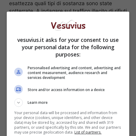
esattezza quali tipi di sostanza sono state
sotterrate. A indagare sul traffico illecito di rifiuti
gestito dal clan dei casalesi sono gli agenti
della squadra mobile di Casal di Principe,
coordinati dal pubblico ministero della Direzione
vesuvius.it asks for your consent to use
Distrettuale Antimafia Catello Maresca.
your personal data for the following
purposes:
Personalised advertising and content, advertising and
content measurement, audience research and
services development
Store and/or access information on a device
Learn more
Your personal data will be processed and information from
your device (cookies, unique identifiers, and other device
data) may be stored by, accessed by and shared with 319
partners, or used specifically by this site. We and our partners
may use precise geolocation data.
List of partners.