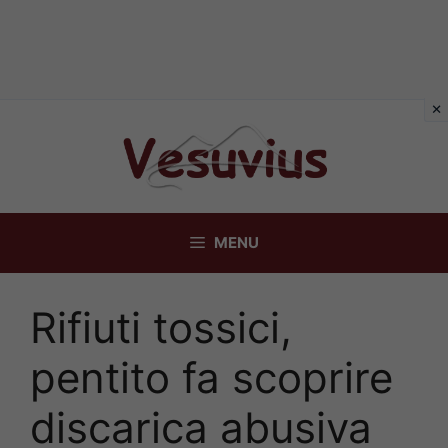
Vai
al
contenuto
MENU
Rifiuti tossici,
pentito fa scoprire
discarica abusiva