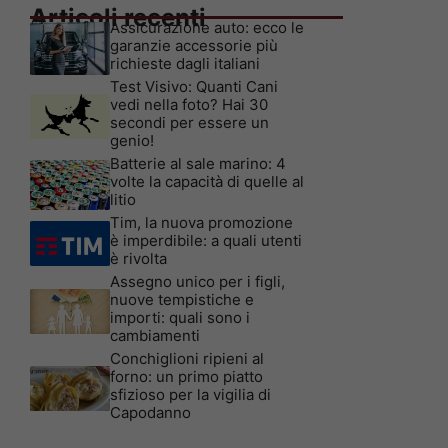
Articoli recenti
Assicurazione auto: ecco le
garanzie accessorie più
richieste dagli italiani
Test Visivo: Quanti Cani
vedi nella foto? Hai 30
secondi per essere un
genio!
Batterie al sale marino: 4
volte la capacità di quelle al
litio
Tim, la nuova promozione
è imperdibile: a quali utenti
è rivolta
Assegno unico per i figli,
nuove tempistiche e
importi: quali sono i
cambiamenti
Conchiglioni ripieni al
forno: un primo piatto
sfizioso per la vigilia di
Capodanno