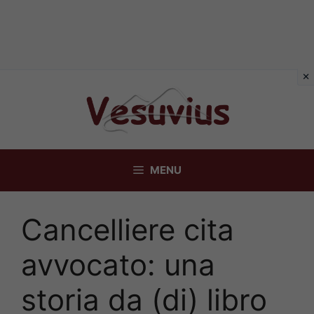
Vai
al
contenuto
MENU
Cancelliere cita
avvocato: una
storia da (di) libro