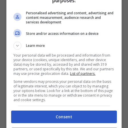
purposes:
avvocati e conoscenti ed è stato costretto ad
un congedo per malattia. Potevamo querelare
Personalised advertising and content, advertising and
l’autore del libro – dice l’ avvocato Anna
content measurement, audience research and
services development
Esposito – ma il nostro assistito ha preferito
un’azione civile”.
Store and/or access information on a device
Learn more
Your personal data will be processed and information from
your device (cookies, unique identifiers, and other device
data) may be stored by, accessed by and shared with 319
partners, or used specifically by this site. We and our partners
may use precise geolocation data.
List of partners.
Some vendors may process your personal data on the basis
of legitimate interest, which you can object to by managing
your options below. Look for a link at the bottom of this page
or in the site menu to manage or withdraw consent in privacy
and cookie settings.
Consent
Nel frattempo il cancelliere pare sia in cura da