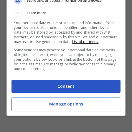
Store and/or access information on a device
Learn more
Your personal data will be processed and information from
your device (cookies, unique identifiers, and other device
data) may be stored by, accessed by and shared with 319
Spotify attacca Apple: accusa di
partners, or used specifically by this site. We and our partners
may use precise geolocation data.
List of partners.
abuso di potere
Some vendors may process your personal data on the basis
16 Settembre 2020
of legitimate interest, which you can object to by managing
your options below. Look for a link at the bottom of this page
or in the site menu to manage or withdraw consent in privacy
and cookie settings.
Consent
<<
1
…
72
73
74
Manage options