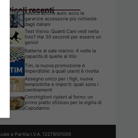
Articoli recenti
Assicurazione auto: ecco le
garanzie accessorie più richieste
dagli italiani
Test Visivo: Quanti Cani vedi nella
foto? Hai 30 secondi per essere un
genio!
Batterie al sale marino: 4 volte la
capacità di quelle al litio
Tim, la nuova promozione è
imperdibile: a quali utenti è rivolta
Assegno unico per i figli, nuove
tempistiche e importi: quali sono i
cambiamenti
Conchiglioni ripieni al forno: un
primo piatto sfizioso per la vigilia di
Capodanno
cale e Partita I.V.A. 12279101005