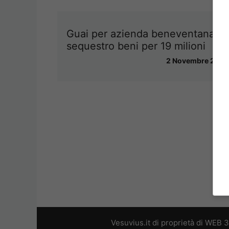
Guai per azienda beneventana,
sequestro beni per 19 milioni
2 Novembre 2013
Vesuvius.it di proprietà di WEB 