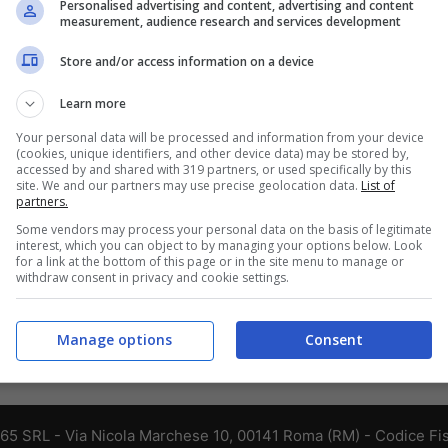
Personalised advertising and content, advertising and content
measurement, audience research and services development
Store and/or access information on a device
Gdf: 15 arresti legati ai Casalesi e
sequestri per 30 milioni
Learn more
29 Ottobre 2013
Your personal data will be processed and information from your device
(cookies, unique identifiers, and other device data) may be stored by,
accessed by and shared with 319 partners, or used specifically by this
site. We and our partners may use precise geolocation data.
List of
partners.
Some vendors may process your personal data on the basis of legitimate
interest, which you can object to by managing your options below. Look
for a link at the bottom of this page or in the site menu to manage or
withdraw consent in privacy and cookie settings.
Manage options
Consent
365 SRL - Via Nicola Marchese 10, 00141 Roma (RM) - Codice Fis