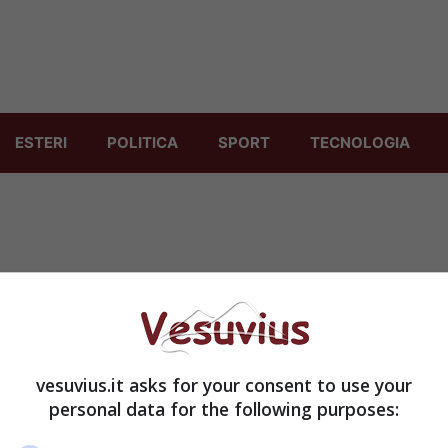
ESTERI
POLITICA
SPORT
TECNOLOGIA
“Botti” illegali, sequestrati 10mila
chili a dicembre
vesuvius.it asks for your consent to use your
1 Gennaio 2014
personal data for the following purposes: