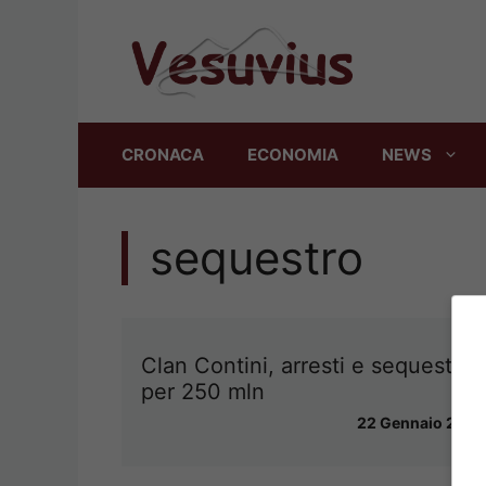
Vai
al
contenuto
CRONACA
ECONOMIA
NEWS
sequestro
Clan Contini, arresti e sequestri
per 250 mln
22 Gennaio 2014