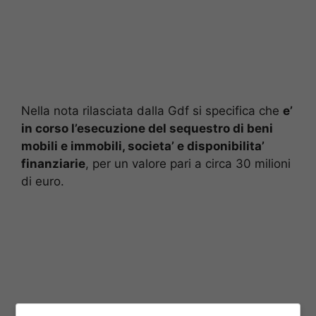
Nella nota rilasciata dalla Gdf si specifica che
e’
in corso l’esecuzione del sequestro di beni
mobili e immobili, societa’ e disponibilita’
finanziarie
, per un valore pari a circa 30 milioni
di euro.