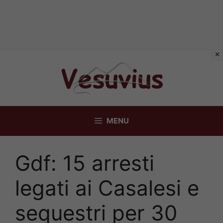
Vai
al
contenuto
MENU
Gdf: 15 arresti
legati ai Casalesi e
sequestri per 30