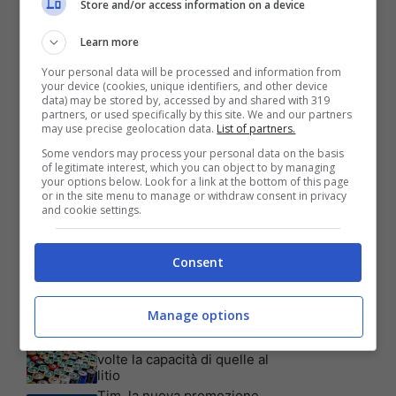
Store and/or access information on a device
Learn more
Your personal data will be processed and information from
your device (cookies, unique identifiers, and other device
data) may be stored by, accessed by and shared with 319
partners, or used specifically by this site. We and our partners
may use precise geolocation data.
List of partners.
Some vendors may process your personal data on the basis
of legitimate interest, which you can object to by managing
your options below. Look for a link at the bottom of this page
or in the site menu to manage or withdraw consent in privacy
Articoli recenti
and cookie settings.
Assicurazione auto: ecco le
garanzie accessorie più
richieste dagli italiani
Consent
Test Visivo: Quanti Cani
vedi nella foto? Hai 30
secondi per essere un
Manage options
genio!
Batterie al sale marino: 4
volte la capacità di quelle al
litio
Tim, la nuova promozione