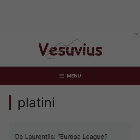
Vai
al
contenuto
MENU
platini
De Laurentiis: “Europa League?