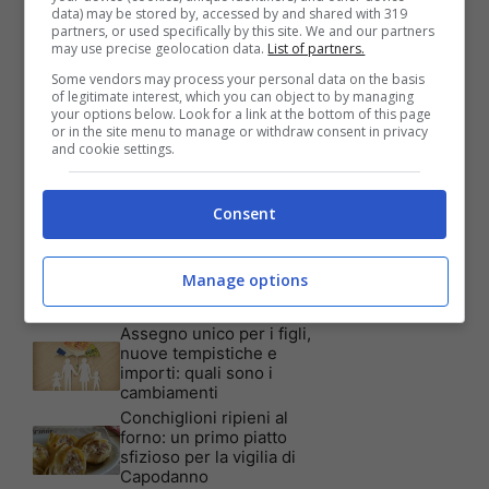
data) may be stored by, accessed by and shared with 319
partners, or used specifically by this site. We and our partners
Articoli recenti
may use precise geolocation data.
List of partners.
Assicurazione auto: ecco le
garanzie accessorie più
Some vendors may process your personal data on the basis
richieste dagli italiani
of legitimate interest, which you can object to by managing
your options below. Look for a link at the bottom of this page
Test Visivo: Quanti Cani
or in the site menu to manage or withdraw consent in privacy
vedi nella foto? Hai 30
and cookie settings.
secondi per essere un
genio!
Batterie al sale marino: 4
Consent
volte la capacità di quelle al
litio
Tim, la nuova promozione
Manage options
è imperdibile: a quali utenti
è rivolta
Assegno unico per i figli,
nuove tempistiche e
importi: quali sono i
cambiamenti
Conchiglioni ripieni al
forno: un primo piatto
sfizioso per la vigilia di
Capodanno