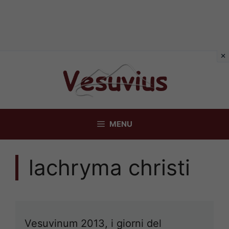
Vai
al
contenuto
MENU
lachryma christi
Vesuvinum 2013, i giorni del