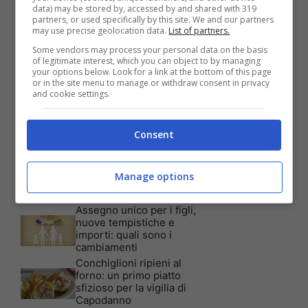
data) may be stored by, accessed by and shared with 319
partners, or used specifically by this site. We and our partners
Articoli recenti
may use precise geolocation data.
List of partners.
Assicurazione auto: ecco le
garanzie accessorie più
Some vendors may process your personal data on the basis
richieste dagli italiani
of legitimate interest, which you can object to by managing
your options below. Look for a link at the bottom of this page
Test Visivo: Quanti Cani
or in the site menu to manage or withdraw consent in privacy
vedi nella foto? Hai 30
and cookie settings.
secondi per essere un
genio!
Batterie al sale marino: 4
Consent
volte la capacità di quelle al
litio
Tim, la nuova promozione
Manage options
è imperdibile: a quali utenti
è rivolta
Assegno unico per i figli,
nuove tempistiche e
importi: quali sono i
cambiamenti
Conchiglioni ripieni al
forno: un primo piatto
sfizioso per la vigilia di
Capodanno