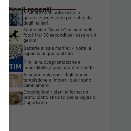
Articoli recenti
Assicurazione auto: ecco le
garanzie accessorie più richieste
dagli italiani
Test Visivo: Quanti Cani vedi nella
foto? Hai 30 secondi per essere un
genio!
Batterie al sale marino: 4 volte la
capacità di quelle al litio
Tim, la nuova promozione è
imperdibile: a quali utenti è rivolta
Assegno unico per i figli, nuove
tempistiche e importi: quali sono i
cambiamenti
Conchiglioni ripieni al forno: un
primo piatto sfizioso per la vigilia di
Capodanno