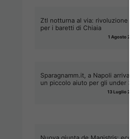
Ztl notturna al via: rivoluzione
per i baretti di Chiaia
1 Agosto 2013
Sparagnamm.it, a Napoli arriva
un piccolo aiuto per gli under 35
13 Luglio 2013
Nuova giunta de Magistris: ecco i