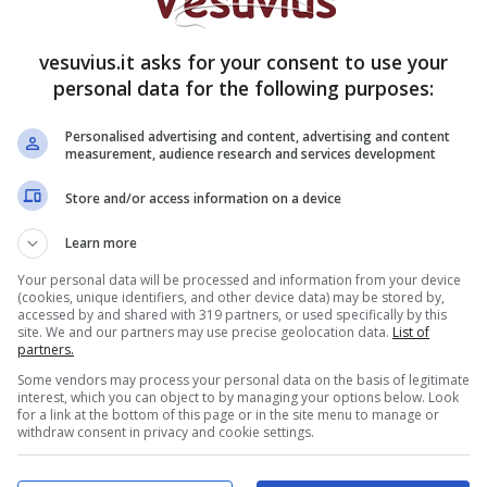
vesuvius.it asks for your consent to use your
Ztl Napoli, riaprono piazza Dante
personal data for the following purposes:
e via Duomo
17 Luglio 2013
Personalised advertising and content, advertising and content
measurement, audience research and services development
Store and/or access information on a device
Learn more
Buche stradali, il Comune lancia
Your personal data will be processed and information from your device
le adozioni: pubblicità gratuita a
(cookies, unique identifiers, and other device data) may be stored by,
chi le ripara
accessed by and shared with 319 partners, or used specifically by this
site. We and our partners may use precise geolocation data.
List of
27 Giugno 2013
partners.
Some vendors may process your personal data on the basis of legitimate
interest, which you can object to by managing your options below. Look
for a link at the bottom of this page or in the site menu to manage or
withdraw consent in privacy and cookie settings.