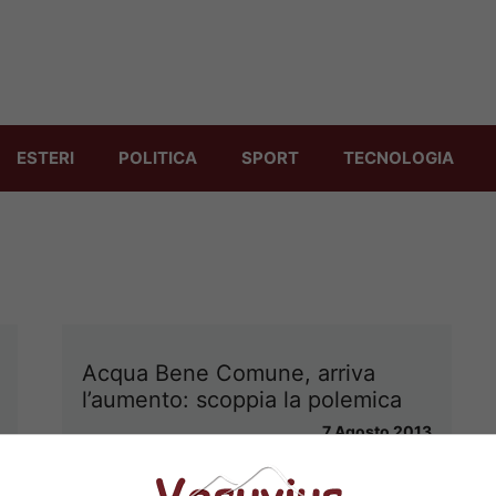
ESTERI
POLITICA
SPORT
TECNOLOGIA
Acqua Bene Comune, arriva
l’aumento: scoppia la polemica
7 Agosto 2013