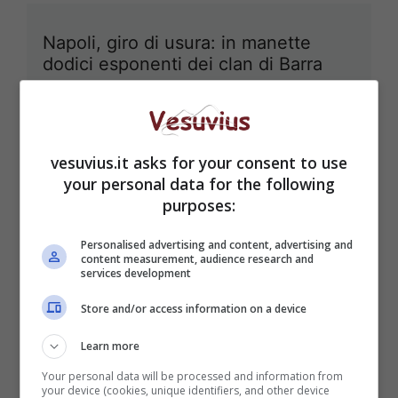
Napoli, giro di usura: in manette
dodici esponenti dei clan di Barra
30 Novembre 2012
vesuvius.it asks for your consent to use
your personal data for the following
Festa del Giglio a Barra: sequestro
purposes:
per infiltrazioni camorristiche
Personalised advertising and content, advertising and
29 Settembre 2012
content measurement, audience research and
services development
Store and/or access information on a device
Learn more
Aggressioni ed atti vandalici:
Circumvesuviana chiusa nel week
Your personal data will be processed and information from
your device (cookies, unique identifiers, and other device