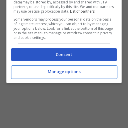
end
data) may be stored by, accessed by and shared with 319
partners, or used specifically by this site. We and our partners
18 Luglio 2011
may use precise geolocation data.
List of partners.
Some vendors may process your personal data on the basis
of legitimate interest, which you can object to by managing
your options below. Look for a link at the bottom of this page
or in the site menu to manage or withdraw consent in privacy
and cookie settings.
Consent
Manage options