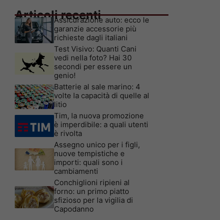
Articoli recenti
Assicurazione auto: ecco le
garanzie accessorie più
richieste dagli italiani
Test Visivo: Quanti Cani
vedi nella foto? Hai 30
secondi per essere un
genio!
Batterie al sale marino: 4
volte la capacità di quelle al
litio
Tim, la nuova promozione
è imperdibile: a quali utenti
è rivolta
Assegno unico per i figli,
nuove tempistiche e
importi: quali sono i
cambiamenti
Conchiglioni ripieni al
forno: un primo piatto
sfizioso per la vigilia di
Capodanno