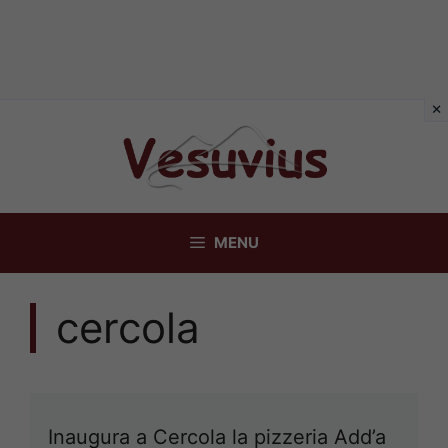
Vai
al
contenuto
MENU
cercola
Inaugura a Cercola la pizzeria Add’a