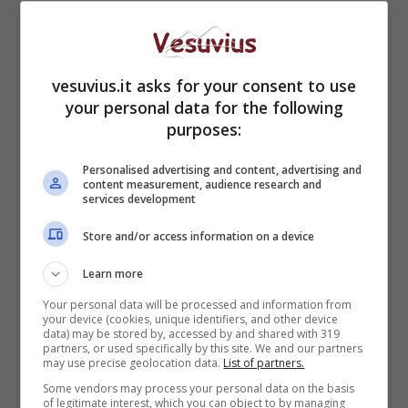
La carica di Behrami: “Dobbiamo
vesuvius.it asks for your consent to use
tornare a vincere”
your personal data for the following
1 Dicembre 2013
purposes:
Personalised advertising and content, advertising and
content measurement, audience research and
services development
Allarme Napoli, Higuain non va a
Store and/or access information on a device
segno con le grandi
Learn more
28 Novembre 2013
Your personal data will be processed and information from
your device (cookies, unique identifiers, and other device
data) may be stored by, accessed by and shared with 319
partners, or used specifically by this site. We and our partners
may use precise geolocation data.
List of partners.
Some vendors may process your personal data on the basis
of legitimate interest, which you can object to by managing