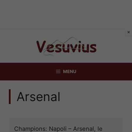
Vai
al
contenuto
MENU
Arsenal
Champions: Napoli – Arsenal, le