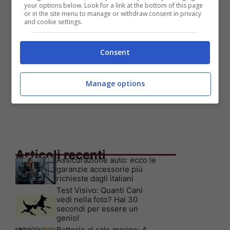
your options below. Look for a link at the bottom of this page
or in the site menu to manage or withdraw consent in privacy
and cookie settings.
Consent
Manage options
Articoli recenti
Assicurazione auto: ecco le
garanzie accessorie più
richieste dagli italiani
Test Visivo: Quanti Cani
vedi nella foto? Hai 30
secondi per essere un
genio!
Batterie al sale marino: 4