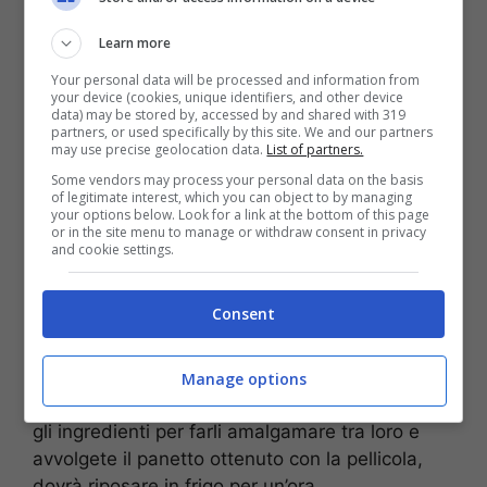
300 gr di ricotta
la buccia di un limone
Learn more
300 gr di zucchero
Your personal data will be processed and information from
1 cucchiaio di estratto di vaniglia
your device (cookies, unique identifiers, and other device
data) may be stored by, accessed by and shared with 319
3 uova
partners, or used specifically by this site. We and our partners
may use precise geolocation data.
List of partners.
30 gr di canditi
1 fialetta di millefiori
Some vendors may process your personal data on the basis
of legitimate interest, which you can object to by managing
1 cucchiaio raso di cannella
your options below. Look for a link at the bottom of this page
or in the site menu to manage or withdraw consent in privacy
and cookie settings.
Procedimento:
Consent
Iniziate dalla
pasta frolla
versando su un piano
da lavoro la farina a fontana e versando nel
buco al centro lo strutto, l’uovo, lo zucchero e la
Manage options
buccia grattugiata di un limone. Impastate bene
gli ingredienti per farli amalgamare tra loro e
avvolgete il panetto ottenuto con la pellicola,
dovrà riposare in frigo per un’ora.