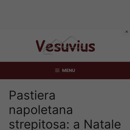
Vai
al
contenuto
MENU
Pastiera
napoletana
strepitosa: a Natale