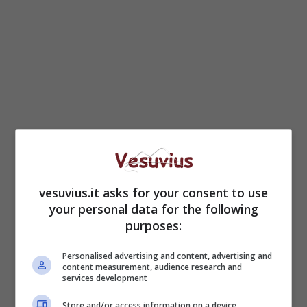
100 gr di zucchero
100 gr di strutto
vesuvius.it asks for your consent to use
la buccia di un limone
your personal data for the following
purposes:
Per il ripieno:
Personalised advertising and content, advertising and
350 gr di grano precotto
content measurement, audience research and
services development
35 gr di burro
200 ml di latte
Store and/or access information on a device