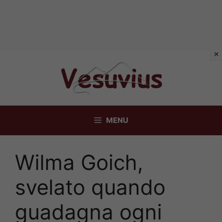
Vai
al
contenuto
MENU
Wilma Goich,
svelato quando
guadagna ogni