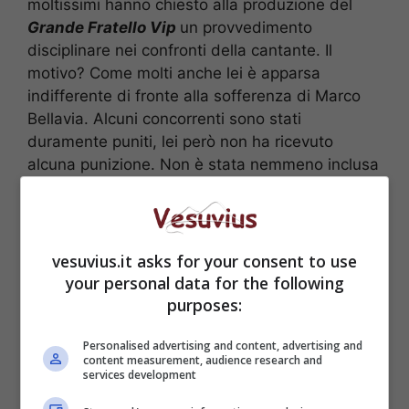
moltissimi hanno chiesto alla produzione del
Grande Fratello Vip
un provvedimento
disciplinare nei confronti della cantante. Il
motivo? Come molti anche lei è apparsa
indifferente di fronte alla sofferenza di Marco
Bellavia. Alcuni concorrenti sono stati
duramente puniti, lei però non ha ricevuto
alcuna punizione. Non è stata nemmeno inclusa
al televoto flash che ha causato l’eliminazione di
Giovanni Ciacci.
vesuvius.it asks for your consent to use
your personal data for the following
purposes:
Personalised advertising and content, advertising and
content measurement, audience research and
services development