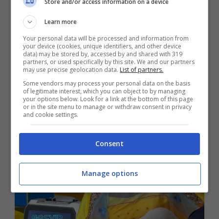
Store and/or access information on a device
Learn more
Your personal data will be processed and information from
Compenso da capogiro
your device (cookies, unique identifiers, and other device
data) may be stored by, accessed by and shared with 319
partners, or used specifically by this site. We and our partners
al GF Vip, ecco quanto
may use precise geolocation data.
List of partners.
Some vendors may process your personal data on the basis
guadagna Wilma Goich
of legitimate interest, which you can object to by managing
your options below. Look for a link at the bottom of this page
or in the site menu to manage or withdraw consent in privacy
and cookie settings.
Consent
Manage options