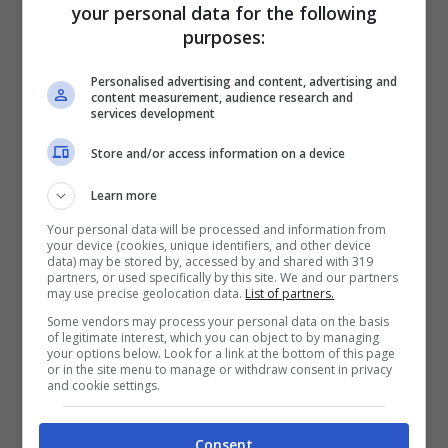
your personal data for the following
purposes:
Personalised advertising and content, advertising and
content measurement, audience research and
services development
Store and/or access information on a device
Learn more
Your personal data will be processed and information from
your device (cookies, unique identifiers, and other device
data) may be stored by, accessed by and shared with 319
partners, or used specifically by this site. We and our partners
may use precise geolocation data.
List of partners.
Some vendors may process your personal data on the basis
of legitimate interest, which you can object to by managing
your options below. Look for a link at the bottom of this page
or in the site menu to manage or withdraw consent in privacy
and cookie settings.
Una scena da Squid Game (Foto Instagram @hwang.dong_hyuk)
Mentre i fan del mondo intero attendono con
Consent