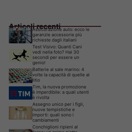
Articoli recenti
Assicurazione auto: ecco le
garanzie accessorie più
richieste dagli italiani
Test Visivo: Quanti Cani
vedi nella foto? Hai 30
secondi per essere un
genio!
Batterie al sale marino: 4
volte la capacità di quelle al
litio
Tim, la nuova promozione
è imperdibile: a quali utenti
è rivolta
Assegno unico per i figli,
nuove tempistiche e
importi: quali sono i
cambiamenti
Conchiglioni ripieni al