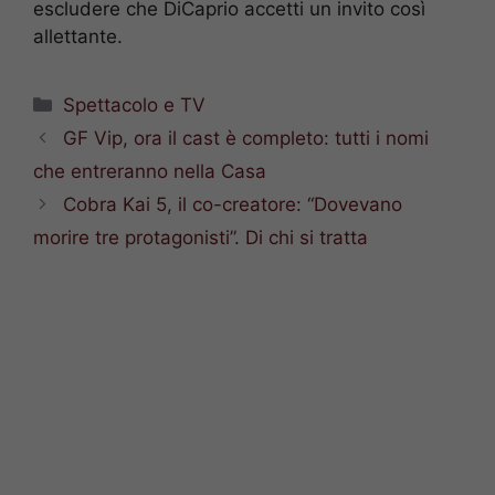
escludere che DiCaprio accetti un invito così
allettante.
Categorie
Spettacolo e TV
GF Vip, ora il cast è completo: tutti i nomi
che entreranno nella Casa
Cobra Kai 5, il co-creatore: “Dovevano
morire tre protagonisti”. Di chi si tratta