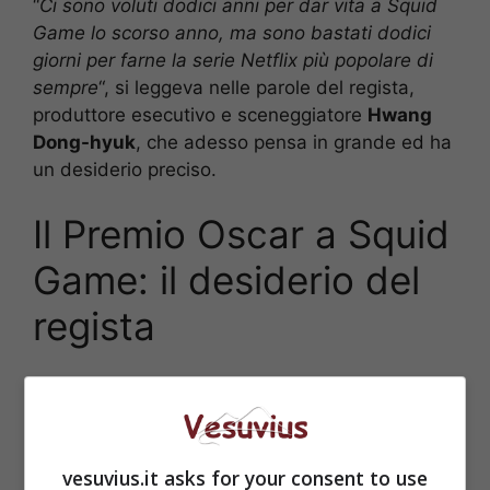
“
Ci sono voluti dodici anni per dar vita a Squid
Game lo scorso anno, ma sono bastati dodici
giorni per farne la serie Netflix più popolare di
sempre
“, si leggeva nelle parole del regista,
produttore esecutivo e sceneggiatore
Hwang
Dong-hyuk
, che adesso pensa in grande ed ha
un desiderio preciso.
Il Premio Oscar a Squid
Game: il desiderio del
regista
vesuvius.it asks for your consent to use