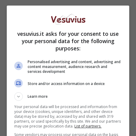
vesuvius.it asks for your consent to use
your personal data for the following
Insetti, cercano rifugio
purposes:
in inverno: come sarà
Personalised advertising and content, advertising and
content measurement, audience research and
possibile prevenire
services development
l’arrivo in casa
Store and/or access information on a device
Learn more
Your personal data will be processed and information from
your device (cookies, unique identifiers, and other device
data) may be stored by, accessed by and shared with 319
partners, or used specifically by this site. We and our partners
may use precise geolocation data.
List of partners.
Some vendors may process your personal data on the basis