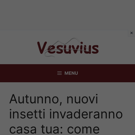
Vai
al
contenuto
MENU
Autunno, nuovi
insetti invaderanno
casa tua: come