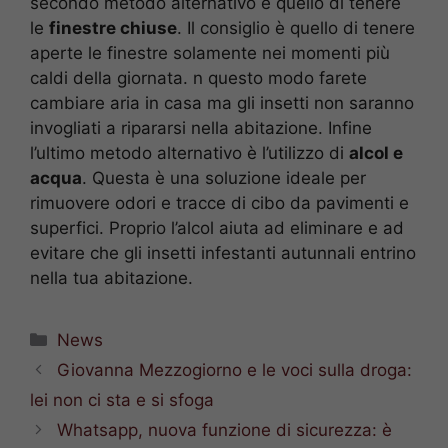
secondo metodo alternativo è quello di tenere
le
finestre chiuse
. Il consiglio è quello di tenere
aperte le finestre solamente nei momenti più
caldi della giornata. n questo modo farete
cambiare aria in casa ma gli insetti non saranno
invogliati a ripararsi nella abitazione. Infine
l’ultimo metodo alternativo è l’utilizzo di
alcol e
acqua
. Questa è una soluzione ideale per
rimuovere odori e tracce di cibo da pavimenti e
superfici. Proprio l’alcol aiuta ad eliminare e ad
evitare che gli insetti infestanti autunnali entrino
nella tua abitazione.
Categorie
News
Giovanna Mezzogiorno e le voci sulla droga:
lei non ci sta e si sfoga
Whatsapp, nuova funzione di sicurezza: è