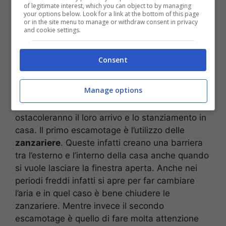
of legitimate interest, which you can object to by managing
your options below. Look for a link at the bottom of this page
or in the site menu to manage or withdraw consent in privacy
and cookie settings.
Insetti presenti nelle case italiane (Dowload da Adobe Stock)
Consent
In
autunno
e
inverno
è semplice tenere gli
Manage options
insetti lontani dalle nostre abitazioni. Infatti per
farlo basterà prendere alcune
precauzioni
che
ostacoleranno il loro arrivo e lo stanziamento in
casa. Il primo escamotage è l’utilizzo delle
zanzariere
. Queste infatti creano una barriera
tra l’esterno e l’interno della casa anche quando
si vuole lasciare la finestra aperta. Anche nei
periodi freddi infatti si apre per far cambiare
l’aria e in quel caso è bene chiudere le
zanzariere. Mentre invece il secondo
escamotage è quello di fare molta attenzione