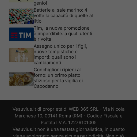
genio!
Batterie al sale marino: 4
volte la capacità di quelle al
litio
Tim, la nuova promozione
è imperdibile: a quali utenti
è rivolta
Assegno unico per i figli,
nuove tempistiche e
importi: quali sono i
cambiamenti
Conchiglioni ripieni al
forno: un primo piatto
sfizioso per la vigilia di
Capodanno
Vesuvius.it di proprietà di WEB 365 SRL - Via Nicola
Marchese 10, 00141 Roma (RM) - Codice Fiscale e
Partita I.V.A. 12279101005
Vesuvius.it non è una testata giornalistica, in quanto
viene aggiornato senza alcuna periodicità. Non può