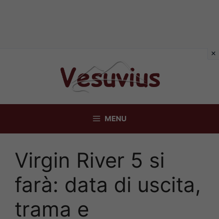
Vai
al
contenuto
MENU
Virgin River 5 si
farà: data di uscita,
trama e