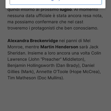
potrebbe sbarcare su
Netflix
tra circa un anno,
quindi intorno al prossimo
luglio
. Al momento
nessuna data ufficiale è stata ancora resa nota,
ma possiamo confermare che nel cast
troveremo i protagonisti che ben conosciamo.
Alexandra Breckenridge
nei panni di Mel
Monroe, mentre
Martin Henderson
sarà Jack
Sheridan. Insieme a loro ancora una volta Colin
Lawrence (John “Preacher” Middleton),
Benjamin Hollingsworth (Dan Brady), Daniel
Gillies (Mark), Annette O’Toole (Hope McCrea),
Tim Matheson (Doc Mullins).