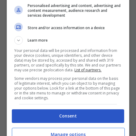
Personalised advertising and content, advertising and
content measurement, audience research and
services development
Store and/or access information on a device
Learn more
Your personal data will be processed and information from
your device (cookies, unique identifiers, and other device
data) may be stored by, accessed by and shared with 319
partners, or used specifically by this site. We and our partners
may use precise geolocation data.
List of partners.
Some vendors may process your personal data on the basis
of legitimate interest, which you can object to by managing
your options below. Look for a link at the bottom of this page
or in the site menu to manage or withdraw consent in privacy
and cookie settings.
Cast Virgin River (Foto Instagram @virginriverseries
Consent
Basandosi sul periodo di produzione, possiamo
dunque dedurre, che la quinta stagione
Manage options