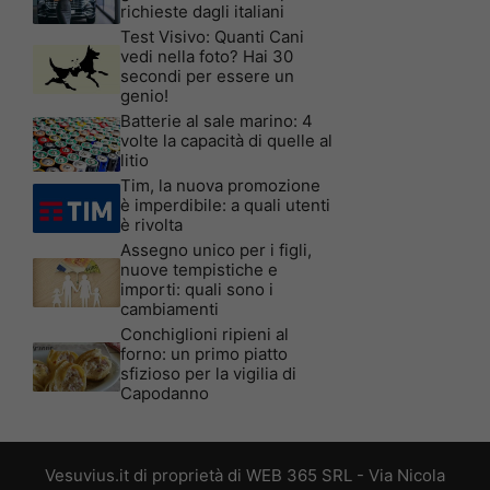
richieste dagli italiani
Test Visivo: Quanti Cani
vedi nella foto? Hai 30
secondi per essere un
genio!
Batterie al sale marino: 4
volte la capacità di quelle al
litio
Tim, la nuova promozione
è imperdibile: a quali utenti
è rivolta
Assegno unico per i figli,
nuove tempistiche e
importi: quali sono i
cambiamenti
Conchiglioni ripieni al
forno: un primo piatto
sfizioso per la vigilia di
Capodanno
Vesuvius.it di proprietà di WEB 365 SRL - Via Nicola