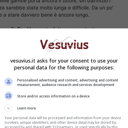
elle gambe porta ancora il tutore, sin dall’inizio i
a sarebbe stata molto lunga e difficile. Da un po’
re a stare davvero bene è ancora lungo.
uovo Tv
Eva Henger
ha fatto sapere che la
i non riesce a smettere di piangere per il dolore,
ncidente vedeva la vita in modo diverso, ciò che le è
ezza del fatto che tutto può improvvisamente
vesuvius.it asks for your consent to use your
personal data for the following purposes:
cidente ha paura di
Personalised advertising and content, advertising and content
o la soubrette
measurement, audience research and services development
Store and/or access information on a device
Learn more
Your personal data will be processed and information from your device
(cookies, unique identifiers, and other device data) may be stored by,
accessed by and shared with 319 partners, or used specifically by this