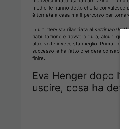
muoversi infatti usa la carrozzina. In una d
medici le hanno detto che la convalescenz
è tornata a casa ma il percorso per torna
In un’intervista rilasciata al
settimanale N
riabilitazione è davvero dura, alcuni giorn
altre volte invece sta meglio. Prima dell’i
successo le ha fatto prendere consapevol
finire.
Eva Henger dopo l’in
uscire, cosa ha dett