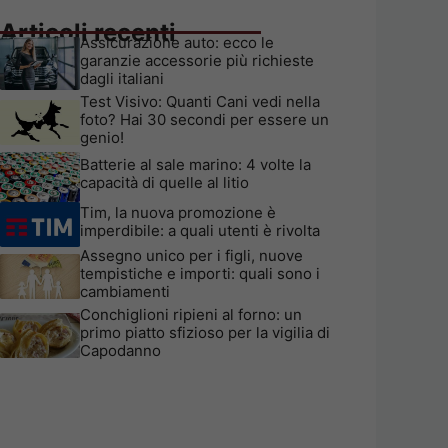
Articoli recenti
Assicurazione auto: ecco le
garanzie accessorie più richieste
dagli italiani
Test Visivo: Quanti Cani vedi nella
foto? Hai 30 secondi per essere un
genio!
Batterie al sale marino: 4 volte la
capacità di quelle al litio
Tim, la nuova promozione è
imperdibile: a quali utenti è rivolta
Assegno unico per i figli, nuove
tempistiche e importi: quali sono i
cambiamenti
Conchiglioni ripieni al forno: un
primo piatto sfizioso per la vigilia di
Capodanno