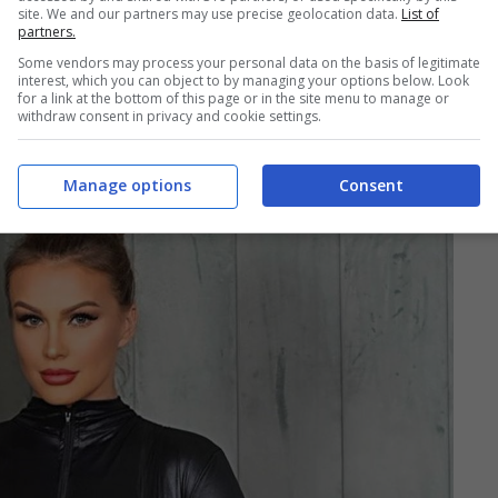
site. We and our partners may use precise geolocation data.
List of
partners.
Some vendors may process your personal data on the basis of legitimate
interest, which you can object to by managing your options below. Look
for a link at the bottom of this page or in the site menu to manage or
withdraw consent in privacy and cookie settings.
Manage options
Consent