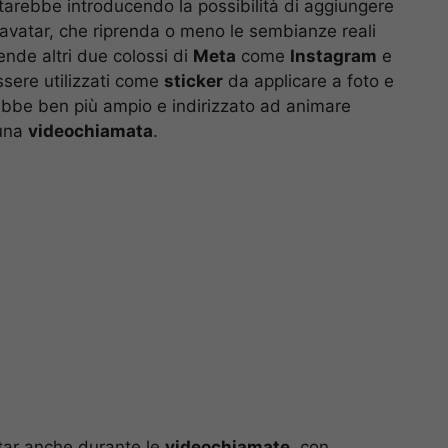
 starebbe introducendo la possibilità di aggiungere
n avatar, che riprenda o meno le sembianze reali
ende altri due colossi di
Meta
come
Instagram
e
ssere utilizzati come
sticker
da applicare a foto e
rebbe ben più ampio e indirizzato ad animare
 una
videochiamata
.
atar anche durante le
videochiamate
, con