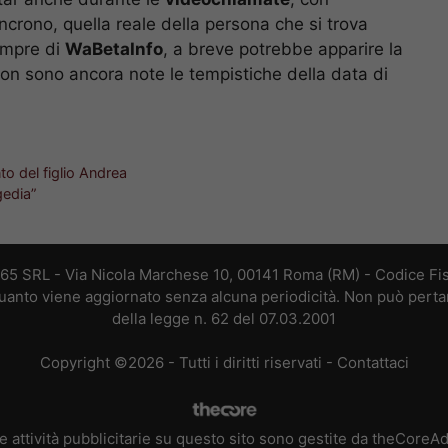
incrono, quella reale della persona che si trova
empre di
WaBetaInfo
, a breve potrebbe apparire la
on sono ancora note le tempistiche della data di
o del figlio Andrea
gedia”
365 SRL - Via Nicola Marchese 10, 00141 Roma (RM) - Codice Fis
 quanto viene aggiornato senza alcuna periodicità. Non può perta
della legge n. 62 del 07.03.2001
Copyright ©2026 - Tutti i diritti riservati -
Contattaci
e attività pubblicitarie su questo sito sono gestite da theCoreA