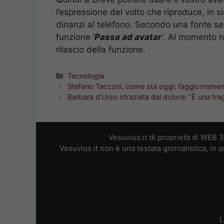
l’espressione del volto che riproduce, in s
dinanzi al telefono. Secondo una fonte s
funzione ‘
Passa ad avatar
‘
. Al momento n
rilascio della funzione.
Categorie
Tecnologia
Stefano Tacconi, come sta oggi: l’aggiornament
Barbara d’Urso straziata dal dolore: “È una tra
Vesuvius.it di proprietà di WEB 
Vesuvius.it non è una testata giornalistica, in
L