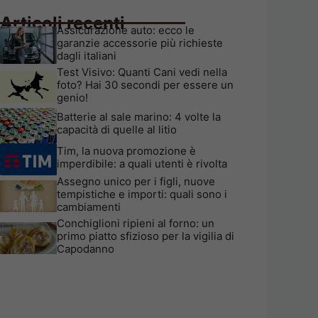
Articoli recenti
Assicurazione auto: ecco le
garanzie accessorie più richieste
dagli italiani
Test Visivo: Quanti Cani vedi nella
foto? Hai 30 secondi per essere un
genio!
Batterie al sale marino: 4 volte la
capacità di quelle al litio
Tim, la nuova promozione è
imperdibile: a quali utenti è rivolta
Assegno unico per i figli, nuove
tempistiche e importi: quali sono i
cambiamenti
Conchiglioni ripieni al forno: un
primo piatto sfizioso per la vigilia di
Capodanno