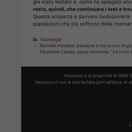
già stato testato e, come ha spiegato uno d
resta, quindi, che continuare i test e tro
Questa scoperta è davvero rivoluzionaria 
popolazioni che più soffrono della manca
Categorie
Tecnologia
Michelle Hunziker, passione in barca con Angi
Elisabetta Canalis, paura tremenda: “Da lì non 
Vesuvius.it di proprietà di WEB 
Vesuvius.it non è una testata giornalistica, in
L