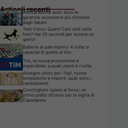
Articoli recenti
Assicurazione auto: ecco le
garanzie accessorie più richieste
dagli italiani
Test Visivo: Quanti Cani vedi nella
foto? Hai 30 secondi per essere un
genio!
Batterie al sale marino: 4 volte la
capacità di quelle al litio
Tim, la nuova promozione è
imperdibile: a quali utenti è rivolta
Assegno unico per i figli, nuove
tempistiche e importi: quali sono i
cambiamenti
Conchiglioni ripieni al forno: un
primo piatto sfizioso per la vigilia di
Capodanno