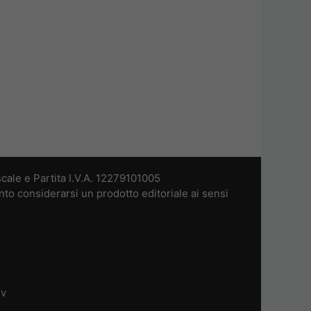
cale e Partita I.V.A. 12279101005
nto considerarsi un prodotto editoriale ai sensi
dv