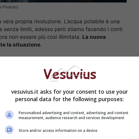
ia Pixabay)
vera propria rivoluzione. L’acqua potabile è una
 senza limiti, adesso però stiamo facendo i conti
a non essere più così illimitata.
La nuova
e la situazione
.
itute of Technology) hanno realizzato un
nizzazione dell’acqua
. In questo modo si può
qua del mare diventerebbe una delle più grandi
circa il 71% della superficie terreste.
La siccità
vesuvius.it asks for your consent to use your
così arrivare a quelle zone colpite da disastri
personal data for the following purposes:
Personalised advertising and content, advertising and content
measurement, audience research and services development
Store and/or access information on a device