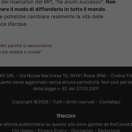
ei ricercatori del MIT, “
ha avuto successo
“.
Non
vare il modo di diffonderlo in tutto il mondo
.
e potrebbe cambiare realmente la vita delle
nza d’acqua.
olini: perché si nascondono
è più andata a scuola”
365 SRL - Via Nicola Marchese 10, 00141 Roma (RM) - Codice Fis
 quanto viene aggiornato senza alcuna periodicità. Non può perta
della legge n. 62 del 07.03.2001
Copyright ©2026 - Tutti i diritti riservati -
Contattaci
e attività pubblicitarie su questo sito sono gestite da theCoreA
Chi Siamo
-
Privacy Policy
-
Disclaimer
-
Redazione