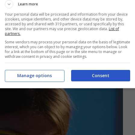
Learn more
Your personal data will be processed and information from your device
(cookies, unique identifiers, and other device data) may be stored by,
accessed by and shared with 319 partners, or used specifically by this
site. We and our partners may use precise geolocation data.
List of
partners.
Some vendors may process your personal data on the basis of legitimate
interest, which you can object to by managing your options below. Look
for a link at the bottom of this page or in the site menu to manage or
positivo miracoloso che
withdraw consent in privacy and cookie settings.
Manage options
Consent