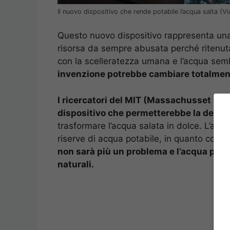
Il nuovo dispositivo che rende potabile l’acqua salta (V
Questo nuovo dispositivo rappresenta una 
risorsa da sempre abusata perché ritenuta
con la scelleratezza umana e l’acqua sembr
invenzione potrebbe cambiare totalment
I ricercatori del MIT (Massachusset Ist
dispositivo che permetterebbe la desali
trasformare l’acqua salata in dolce. L’ac
riserve di acqua potabile, in quanto copre 
non sarà più un problema e l’acqua potrà 
naturali.