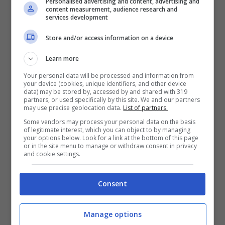
Personalised advertising and content, advertising and
Caparezza (Screenshot da Instagram)
content measurement, audience research and
services development
Store and/or access information on a device
Learn more
Your personal data will be processed and information from
your device (cookies, unique identifiers, and other device
data) may be stored by, accessed by and shared with 319
partners, or used specifically by this site. We and our partners
may use precise geolocation data.
List of partners.
Some vendors may process your personal data on the basis
of legitimate interest, which you can object to by managing
your options below. Look for a link at the bottom of this page
or in the site menu to manage or withdraw consent in privacy
and cookie settings.
Durante l’intervista, chiaramente
dispiaciuto,
Caparezza
ha spiegato che non
Consent
potrà più fare lunghi giri di concerti come faceva
in passato poiché
soffre di acufene e
Manage options
ipoacusia
.