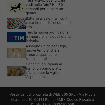
Test Visivo: Quanti Cani
vedi nella foto? Hai 30
secondi per essere un
genio!
Batterie al sale marino: 4
volte la capacità di quelle al
litio
Tim, la nuova promozione
è imperdibile: a quali utenti
è rivolta
Assegno unico per i figli,
nuove tempistiche e
importi: quali sono i
cambiamenti
Conchiglioni ripieni al
forno: un primo piatto
sfizioso per la vigilia di
Capodanno
Vesuvius.it di proprietà di WEB 365 SRL - Via Nicola
Marchese 10, 00141 Roma (RM) - Codice Fiscale e
Partita I.V.A. 12279101005