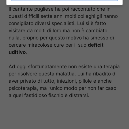
Il cantante pugliese ha poi raccontato che in
questi difficili sette anni molti colleghi gli hanno
consigliato diversi specialisti. Lui si è fatto
visitare da molti di loro ma non è cambiato
nulla, proprio per questo motivo ha smesso di
cercare miracolose cure per il suo
deficit
uditivo
.
Ad oggi sfortunatamente non esiste una terapia
per risolvere questa malattia. Lui ha ribadito di
aver privato di tutto, iniezioni, pillole e anche
psicoterapia, ma l’unico modo per non far caso
a quel fastidioso fischio è distrarsi.