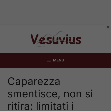
Vai
al
contenuto
MENU
Caparezza
smentisce, non si
ritira: limitati i