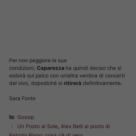
Per non peggiore le sue
condizioni,
Caparezza
ha quindi deciso che si
esibirà sul palco con un’altra ventina di concerti
dal vivo, dopodiché si
ritirerà
definitivamente.
Sara Fonte
Categorie
Gossip
Un Posto al Sole, Alex Belli al posto di
Patrizio Rispo: cosa c’è di vero