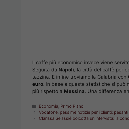
Il caffè più economico invece viene servit
Seguita da
Napoli
, la città del caffè per
tazzina. E infine troviamo la Calabria con
euro
. In base a queste statistiche si può 
più rispetto a
Messina
. Una differenza e
Categorie
Economia
,
Primo Piano
Vodafone, pessime notizie per i clienti: pesanti r
Clarissa Selassié boicotta un intervista: la co