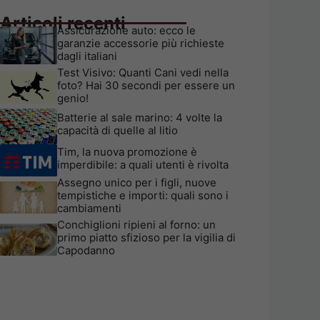
Articoli recenti
Assicurazione auto: ecco le
garanzie accessorie più richieste
dagli italiani
Test Visivo: Quanti Cani vedi nella
foto? Hai 30 secondi per essere un
genio!
Batterie al sale marino: 4 volte la
capacità di quelle al litio
Tim, la nuova promozione è
imperdibile: a quali utenti è rivolta
Assegno unico per i figli, nuove
tempistiche e importi: quali sono i
cambiamenti
Conchiglioni ripieni al forno: un
primo piatto sfizioso per la vigilia di
Capodanno