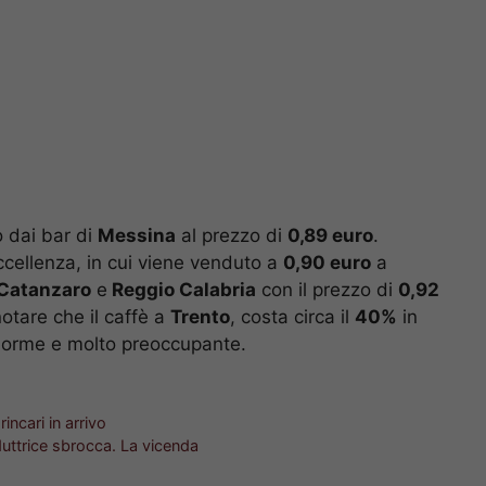
o dai bar di
Messina
al prezzo di
0,89 euro
.
 eccellenza, in cui viene venduto a
0,90 euro
a
Catanzaro
e
Reggio Calabria
con il prezzo di
0,92
notare che il caffè a
Trento
, costa circa il
40%
in
norme e molto preoccupante.
incari in arrivo
nduttrice sbrocca. La vicenda