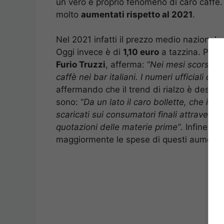
un vero e proprio fenomeno di caro caffè. 
molto
aumentati rispetto al 2021
.
Nel 2021 infatti il prezzo medio nazionale 
Oggi invece è di
1,10 euro
a tazzina. Propr
Furio Truzzi
, afferma: “
Nei mesi scorsi ave
caffè nei bar italiani. I numeri ufficiali c
affermando che il trend di rialzo è desti
sono: “
Da un lato il caro bollette, che imp
scaricati sui consumatori finali attraverso i 
quotazioni delle materie prime”
. Infine T
maggiormente le spese di questi aumenti 