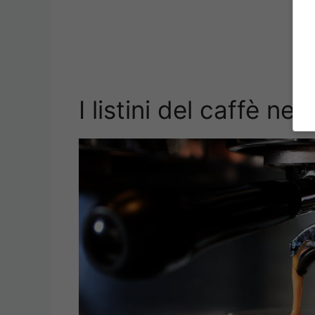
I listini del caffè nel