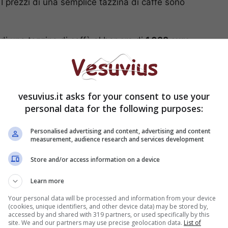
I prezzi di una semplice tazzina di caffè sono
di una tazzina di caffè al bar era di
1,038 euro
.
io per questa stima il presidente di
Assoutenti
,
vamo denunciato i primi ritocchi dei listini del
onfermano oggi il nostro allarme
“. Continua poi
nato ad aumentare e che le cause di questo trend
vesuvius.it asks for your consent to use your
one maggiori costi energetici agli esercenti poi
personal data for the following purposes:
prezzi al dettaglio, dall’altro le tensioni nelle
ruzzi conclude affermando che coloro che ne fanno
Personalised advertising and content, advertising and content
measurement, audience research and services development
sono proprio i consumatori.
Store and/or access information on a device
Learn more
Your personal data will be processed and information from your device
(cookies, unique identifiers, and other device data) may be stored by,
accessed by and shared with 319 partners, or used specifically by this
site. We and our partners may use precise geolocation data.
List of