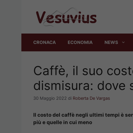
Vai
al
contenuto
CRONACA
ECONOMIA
NEWS
Caffè, il suo co
dismisura: dove s
30 Maggio 2022
di
Roberta De Vargas
Il costo del caffè negli ultimi tempi è se
più e quelle in cui meno