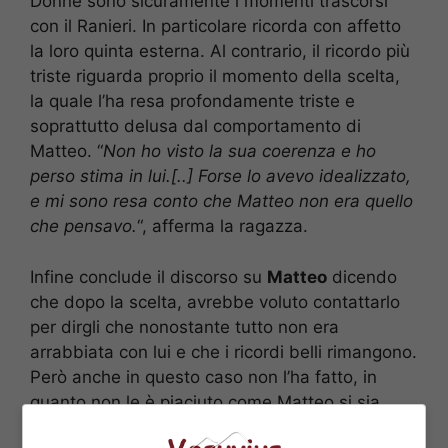
Donne sono sicuramente i momenti trascorsi
con il Ranieri. In particolare ricorda con affetto
la loro quinta esterna. Al contrario, il ricordo più
triste riguarda proprio il momento della scelta,
la quale l’ha resa profondamente triste e
soprattutto delusa dal comportamento di
Matteo. “
Non ho visto la sua coerenza e ho
perso stima in lui.[..] Forse lo avevo idealizzato,
e mi sono resa conto che Matteo non era quello
che pensavo.
“, afferma la ragazza.
Infine conclude il discorso su
Matteo
dicendo
che dopo la scelta, avrebbe voluto contattarlo
per dirgli che nonostante tutto non era
arrabbiata con lui e che i ricordi belli rimangono.
Però anche in questo caso non l’ha fatto, in
quanto non le è piaciuto come Matteo si sia
mostrato sui social, malgrado all’interno del