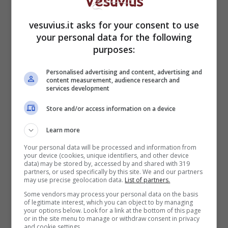
programma affermava con convinzione che non
gli interessassero quel determinato tipo di cose.
vesuvius.it asks for your consent to use
your personal data for the following
purposes:
Personalised advertising and content, advertising and
content measurement, audience research and
services development
Store and/or access information on a device
Learn more
Your personal data will be processed and information from
your device (cookies, unique identifiers, and other device
data) may be stored by, accessed by and shared with 319
partners, or used specifically by this site. We and our partners
Le parole dell’ex
may use precise geolocation data.
List of partners.
Some vendors may process your personal data on the basis
corteggiatrice su
of legitimate interest, which you can object to by managing
your options below. Look for a link at the bottom of this page
Riccardo
or in the site menu to manage or withdraw consent in privacy
and cookie settings.