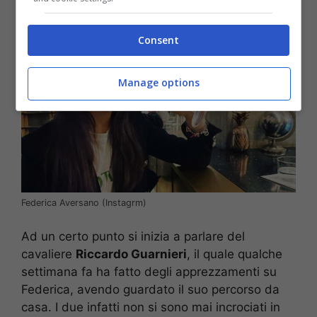
Consent
Manage options
Federica Aversano (Instagrm)
Ad un certo punto si inizia a parlare del
cavaliere
Riccardo Guarnieri
, il quale qualche
settimana fa ha fatto degli apprezzamenti su
Federica, avendo guardato il suo percorso da
casa. I due infatti non si sono mai incrociati in