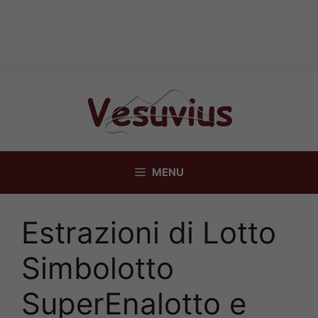
Vai
al
contenuto
MENU
Estrazioni di Lotto
Simbolotto
SuperEnalotto e