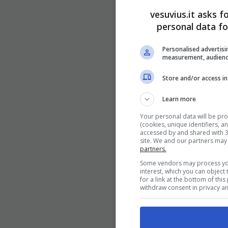
vesuvius.it asks f
personal data fo
Personalised advertisi
measurement, audienc
Store and/or access i
Learn more
Your personal data will be pr
(cookies, unique identifiers, 
accessed by and shared with 31
site. We and our partners may
partners.
Some vendors may process your
interest, which you can objec
for a link at the bottom of thi
withdraw consent in privacy an