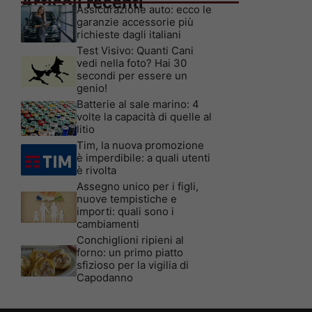
Articoli recenti
Assicurazione auto: ecco le
garanzie accessorie più
richieste dagli italiani
Test Visivo: Quanti Cani
vedi nella foto? Hai 30
secondi per essere un
genio!
Batterie al sale marino: 4
volte la capacità di quelle al
litio
Tim, la nuova promozione
è imperdibile: a quali utenti
è rivolta
Assegno unico per i figli,
nuove tempistiche e
importi: quali sono i
cambiamenti
Conchiglioni ripieni al
forno: un primo piatto
sfizioso per la vigilia di
Capodanno