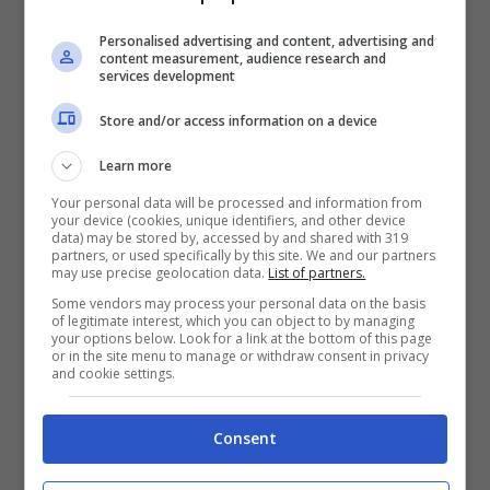
Personalised advertising and content, advertising and
content measurement, audience research and
Gianni Morandi e Lorenzo Jovanotti sorridenti e seduti su delle
services development
scale (via social)
Store and/or access information on a device
Lorenzo Jovanotti
si prepara ad un vero e
Learn more
proprio tour in giro per l’Italia ed in particolare
sui litorali del nostro Paese. Ogni tappa sarà
Your personal data will be processed and information from
your device (cookies, unique identifiers, and other device
diversa, non solo per il pubblico, ma anche per
data) may be stored by, accessed by and shared with 319
gli artisti che saliranno con lui sul palco. Uno di
partners, or used specifically by this site. We and our partners
may use precise geolocation data.
List of partners.
questi che sicuramente non potrà mancare è,
Some vendors may process your personal data on the basis
ovviamente,
Gianni Morandi
. Tra i due si è
of legitimate interest, which you can object to by managing
instaurato un sodalizio, non solo professionale,
your options below. Look for a link at the bottom of this page
or in the site menu to manage or withdraw consent in privacy
che sta dando frutti davvero positivi. Da diverso
and cookie settings.
tempo, infatti, collaborano sul piano artistico e
l’ultimo lavoro è quello che li ha portati a
Consent
Sanremo
. La canzone
“Apri tutte le porte”
ha
riscosso un successo clamoroso tanto da