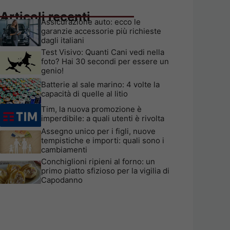
Articoli recenti
Assicurazione auto: ecco le
garanzie accessorie più richieste
dagli italiani
Test Visivo: Quanti Cani vedi nella
foto? Hai 30 secondi per essere un
genio!
Batterie al sale marino: 4 volte la
capacità di quelle al litio
Tim, la nuova promozione è
imperdibile: a quali utenti è rivolta
Assegno unico per i figli, nuove
tempistiche e importi: quali sono i
cambiamenti
Conchiglioni ripieni al forno: un
primo piatto sfizioso per la vigilia di
Capodanno