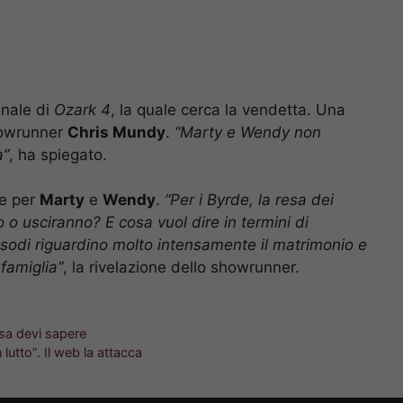
inale di
Ozark 4
, la quale cerca la vendetta. Una
howrunner
Chris Mundy
.
“Marty e Wendy non
a”
, ha spiegato.
e per
Marty
e
Wendy
.
“Per i Byrde, la resa dei
o o usciranno? E cosa vuol dire in termini di
isodi riguardino molto intensamente il matrimonio e
 famiglia”
, la rivelazione dello showrunner.
sa devi sapere
lutto”. Il web la attacca