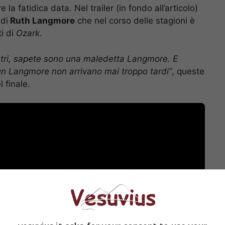
e la fatidica data. Nel trailer (in fondo all’articolo)
di
Ruth Langmore
che nel corso delle stagioni è
i di
Ozark
.
vostri, sapete sono una maledetta Langmore. E
 un Langmore non arrivano mai troppo tardi”
, queste
l finale.