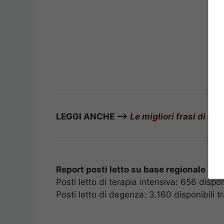
LEGGI ANCHE –>
Le migliori frasi di au
Report posti letto su base regionale in
Posti letto di terapia intensiva: 656 dispon
Posti letto di degenza: 3.160 disponibili t