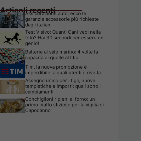
Articoli recenti
Assicurazione auto: ecco le
garanzie accessorie più richieste
dagli italiani
Test Visivo: Quanti Cani vedi nella
foto? Hai 30 secondi per essere un
genio!
Batterie al sale marino: 4 volte la
capacità di quelle al litio
Tim, la nuova promozione è
imperdibile: a quali utenti è rivolta
Assegno unico per i figli, nuove
tempistiche e importi: quali sono i
cambiamenti
Conchiglioni ripieni al forno: un
primo piatto sfizioso per la vigilia di
Capodanno