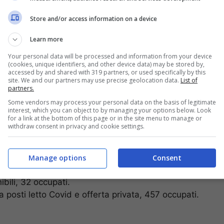
Store and/or access information on a device
Learn more
Your personal data will be processed and information from your device
(cookies, unique identifiers, and other device data) may be stored by,
accessed by and shared with 319 partners, or used specifically by this
site. We and our partners may use precise geolocation data.
List of
partners.
Some vendors may process your personal data on the basis of legitimate
interest, which you can object to by managing your options below. Look
guri di Natale per tutte le occasioni
for a link at the bottom of this page or in the site menu to manage or
withdraw consent in privacy and cookie settings.
Manage options
Consent
 Campania.
ibili, 32 occupati.
ra posti letto Covid e offerta privata, 457 occupati.