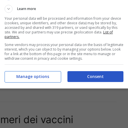
 di abbonamento: c’entra la doppia utenza
Learn more
Your personal data will be processed and information from your device
(cookies, unique identifiers, and other device data) may be stored by,
accessed by and shared with 319 partners, or used specifically by this
site. We and our partners may use precise geolocation data.
List of
partners.
Some vendors may process your personal data on the basis of legitimate
interest, which you can object to by managing your options below. Look
for a link at the bottom of this page or in the site menu to manage or
withdraw consent in privacy and cookie settings.
Manage options
Consent
umeri dei vaccini