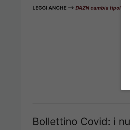
LEGGI ANCHE –>
DAZN cambia tipologia
Bollettino Covid: i n