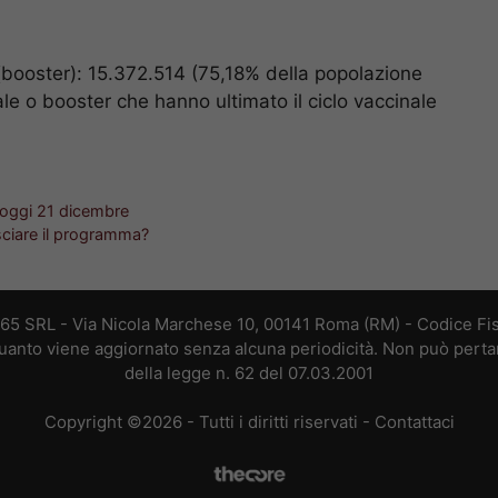
booster): 15.372.514 (75,18% della popolazione
e o booster che hanno ultimato il ciclo vaccinale
i oggi 21 dicembre
asciare il programma?
365 SRL - Via Nicola Marchese 10, 00141 Roma (RM) - Codice Fis
 quanto viene aggiornato senza alcuna periodicità. Non può perta
della legge n. 62 del 07.03.2001
Copyright ©2026 - Tutti i diritti riservati -
Contattaci