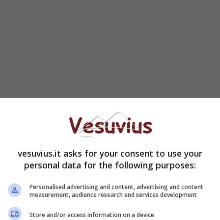
, 153 morti, 16.189 guariti nelle ultime ventiquattro
vesuvius.it asks for your consent to use your
l tasso di positività si assesta oggi al 3,6% (-1,2%).
personal data for the following purposes:
 I posti occupati nelle terapie intensive del nostro
Personalised advertising and content, advertising and content
measurement, audience research and services development
 in reparti di degenza ordinaria chiudono il conto
Store and/or access information on a device