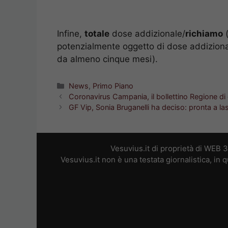
Infine,
totale
dose addizionale/
richiamo
(
potenzialmente oggetto di dose addizional
da almeno cinque mesi).
Categorie
News
,
Primo Piano
Coronavirus Campania, il bollettino Regione d
GF Vip, Sonia Bruganelli ha deciso: pronta a l
Vesuvius.it di proprietà di WEB 
Vesuvius.it non è una testata giornalistica, in