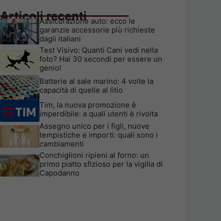
Articoli recenti
Assicurazione auto: ecco le
garanzie accessorie più richieste
dagli italiani
Test Visivo: Quanti Cani vedi nella
foto? Hai 30 secondi per essere un
genio!
Batterie al sale marino: 4 volte la
capacità di quelle al litio
Tim, la nuova promozione è
imperdibile: a quali utenti è rivolta
Assegno unico per i figli, nuove
tempistiche e importi: quali sono i
cambiamenti
Conchiglioni ripieni al forno: un
primo piatto sfizioso per la vigilia di
Capodanno