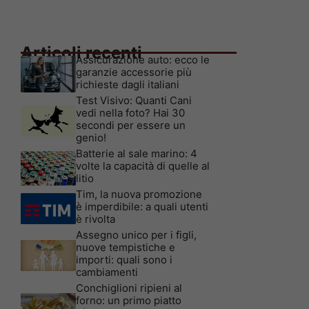
Articoli recenti
Assicurazione auto: ecco le
garanzie accessorie più
richieste dagli italiani
Test Visivo: Quanti Cani
vedi nella foto? Hai 30
secondi per essere un
genio!
Batterie al sale marino: 4
volte la capacità di quelle al
litio
Tim, la nuova promozione
è imperdibile: a quali utenti
è rivolta
Assegno unico per i figli,
nuove tempistiche e
importi: quali sono i
cambiamenti
Conchiglioni ripieni al
forno: un primo piatto