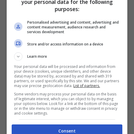
your personal data for the following
purposes:
Personalised advertising and content, advertising and
content measurement, audience research and
services development
Store and/or access information on a device
Learn more
Your personal data will be processed and information from
your device (cookies, unique identifiers, and other device
data) may be stored by, accessed by and shared with 319
partners, or used specifically by this site. We and our partners
Il crollo del balcone nel quartiere napoletano (Facebook ‘Napoli
may use precise geolocation data.
List of partners.
che non va’)
Some vendors may process your personal data on the basis
of legitimate interest, which you can object to by managing
Il maltempo ha causato danni anche ad
Amalfi
,
your options below. Look for a link at the bottom of this page
or in the site menu to manage or withdraw consent in privacy
con una strada che è franata
sulla statale 163
.
and cookie settings.
In seguito al crollo il tratto di strada è stato
temporaneamente interdetto questa mattina e
Consent
poi riaperta a senso alternato. Infatti diversi