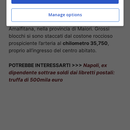
massi si sono staccati dal costone di roccia
precipitando in strada. Il crollo si sarebbe
Manage options
verificato nella notte sulla Statale 163
Amalfitana, nella provincia di Maiori. Grossi
blocchi si sono staccati dal costone roccioso
prospiciente l’arteria al
chilometro 35,750
,
proprio all’ingresso del centro abitato.
POTREBBE INTERESSARTI >>>
Napoli, ex
dipendente sottrae soldi dai libretti postali:
truffa di 500mila euro