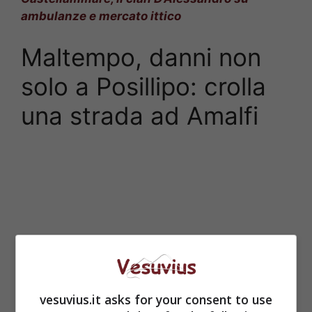
ambulanze e mercato ittico
Maltempo, danni non
solo a Posillipo: crolla
una strada ad Amalfi
vesuvius.it asks for your consent to use