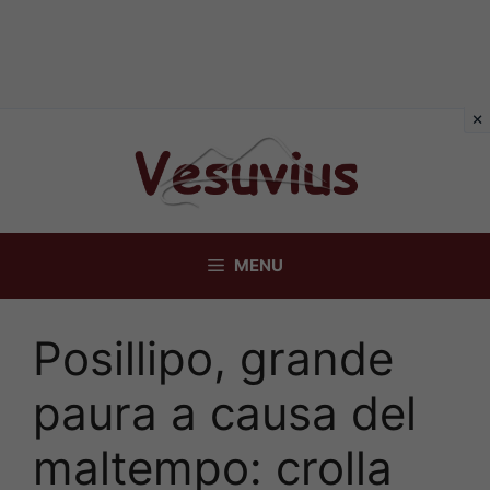
Vai
al
contenuto
MENU
Posillipo, grande
paura a causa del
maltempo: crolla