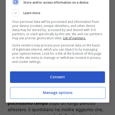
Store and/or access information on a device
Learn more
Your personal data will be processed and information from
your device (cookies, unique identifiers, and other device
data) may be stored by, accessed by and shared with 319
partners, or used specifically by this site. We and our partners
may use precise geolocation data.
List of partners.
Damiano David, cantante dei Maneskin (via social)
Some vendors may process your personal data on the basis
of legitimate interest, which you can object to by managing
In merito alla voce circolata ultimamente
your options below. Look for a link at the bottom of this page
or in the site menu to manage or withdraw consent in privacy
secondo la quale
Damiano David e Belen
and cookie settings.
Rodriguez si starebbero frequentando in
segreto
tutto è stato smentito. Secondo le
Consent
fonti vicine ai Maneskin
, come spiega
La
Repubblica
,
hanno smentito i rumours
. Un no
categorico avvalorato anche dal fatto che
Manage options
Damiano ha fatto rientro in Italia da
pochissimo tempo
dopo un lungo periodo
all’estero. Il quotidiano ha inoltre aggiunto che,