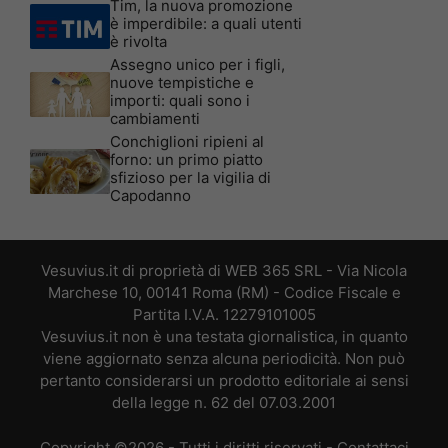
Tim, la nuova promozione
è imperdibile: a quali utenti
è rivolta
Assegno unico per i figli,
nuove tempistiche e
importi: quali sono i
cambiamenti
Conchiglioni ripieni al
forno: un primo piatto
sfizioso per la vigilia di
Capodanno
Vesuvius.it di proprietà di WEB 365 SRL - Via Nicola
Marchese 10, 00141 Roma (RM) - Codice Fiscale e
Partita I.V.A. 12279101005
Vesuvius.it non è una testata giornalistica, in quanto
viene aggiornato senza alcuna periodicità. Non può
pertanto considerarsi un prodotto editoriale ai sensi
della legge n. 62 del 07.03.2001
Copyright ©2026 - Tutti i diritti riservati -
Contattaci