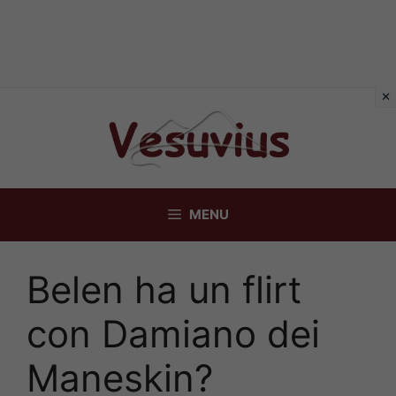
Vai
al
contenuto
MENU
Belen ha un flirt
con Damiano dei
Maneskin?