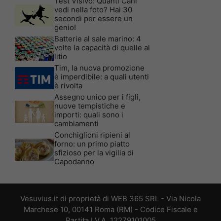
Test Visivo: Quanti Cani
vedi nella foto? Hai 30
secondi per essere un
genio!
Batterie al sale marino: 4
volte la capacità di quelle al
litio
Tim, la nuova promozione
è imperdibile: a quali utenti
è rivolta
Assegno unico per i figli,
nuove tempistiche e
importi: quali sono i
cambiamenti
Conchiglioni ripieni al
forno: un primo piatto
sfizioso per la vigilia di
Capodanno
Vesuvius.it di proprietà di WEB 365 SRL - Via Nicola
Marchese 10, 00141 Roma (RM) - Codice Fiscale e
Partita I.V.A. 12279101005