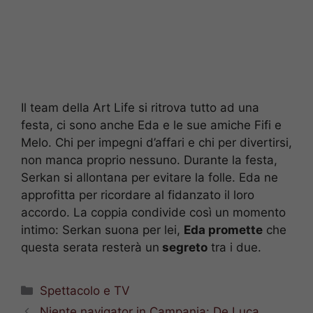
Il team della Art Life si ritrova tutto ad una
festa, ci sono anche Eda e le sue amiche Fifi e
Melo. Chi per impegni d’affari e chi per divertirsi,
non manca proprio nessuno. Durante la festa,
Serkan si allontana per evitare la folle. Eda ne
approfitta per ricordare al fidanzato il loro
accordo. La coppia condivide così un momento
intimo: Serkan suona per lei,
Eda promette
che
questa serata resterà un
segreto
tra i due.
Categorie
Spettacolo e TV
Niente navigator in Campania: De Luca