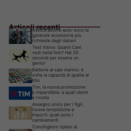
Articoli recenti
Assicurazione auto: ecco le
garanzie accessorie più
richieste dagli italiani
Test Visivo: Quanti Cani
vedi nella foto? Hai 30
secondi per essere un
genio!
Batterie al sale marino: 4
volte la capacità di quelle al
litio
Tim, la nuova promozione
è imperdibile: a quali utenti
è rivolta
Assegno unico per i figli,
nuove tempistiche e
importi: quali sono i
cambiamenti
Conchiglioni ripieni al