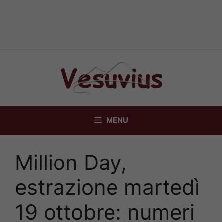
Vai
al
contenuto
MENU
Million Day,
estrazione martedì
19 ottobre: numeri