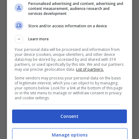
Personalised advertising and content, advertising and
episodio
content measurement, audience research and
services development
Store and/or access information on a device
Learn more
Your personal data will be processed and information from
your device (cookies, unique identifiers, and other device
data) may be stored by, accessed by and shared with 319
partners, or used specifically by this site. We and our partners
may use precise geolocation data.
List of partners.
Some vendors may process your personal data on the basis
of legitimate interest, which you can object to by managing
your options below. Look for a link at the bottom of this page
or in the site menu to manage or withdraw consent in privacy
I Bastardi di Pizzofalcone 3 (via social)
and cookie settings.
Il
quinto episodio
che andrà in onda stasera
sarà ancora una volta una puntata piena di
Consent
sangue. L’ispettore Lojacono, romano d’origine e
siciliano di adozione, e la sua squadra dovranno
Manage options
affrontare un nuovo difficilissimo caso che terrà