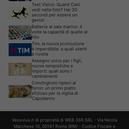
Test Visivo: Quanti Cani
vedi nella foto? Hai 30
secondi per essere un
genio!
Batterie al sale marino: 4
volte la capacità di quelle al
litio
Tim, la nuova promozione
è imperdibile: a quali utenti
è rivolta
Assegno unico per i figli,
nuove tempistiche e
importi: quali sono i
cambiamenti
Conchiglioni ripieni al
forno: un primo piatto
sfizioso per la vigilia di
Capodanno
Vesuvius.it di proprietà di WEB 365 SRL - Via Nicola
Marchese 10, 00141 Roma (RM) - Codice Fiscale e