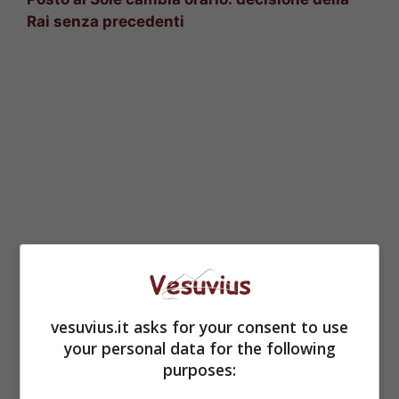
Rai senza precedenti
I Bastardi di
vesuvius.it asks for your consent to use
Pizzofalcone 3, le
your personal data for the following
purposes:
anticipazioni del quinto