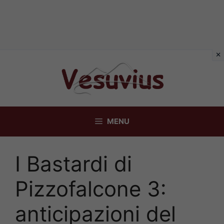
Vai
al
contenuto
MENU
I Bastardi di
Pizzofalcone 3:
anticipazioni del