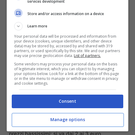
services development
Napoli (Fonte: Pixabay)
Store and/or access information on a device
Tra gli eventi più caratteristici e interessarti cui
Learn more
partecipare ci sono anche i
mercatini
agroalimentari
di
Coldiretti Campagna Amica
Your personal data will be processed and information from
your device (cookies, unique identifiers, and other device
che torneranno ad animare le piazze di Napoli.
data) may be stored by, accessed by and shared with 319
Qui sarà possibile acquistare ottimi prodotti
partners, or used specifically by this site. We and our partners
may use precise geolocation data.
List of partners.
alimentari della Campania a km 0. Se volete
Some vendors may process your personal data on the basis
approfittare degli ultimi giorni di sole per fare
of legitimate interest, which you can object to by managing
qualche bagno, è possibile prenotare anche
your options below. Look for a link at the bottom of this page
or in the site menu to manage or withdraw consent in privacy
qualche posto in spiaggia a Posillipo. La
and cookie settings.
Spiaggia delle Monache
è una spiaggia libera
vicino a Palazzo Donn’Anna riaperta da poco ma
Consent
a numero chiuso: vi si può accedere solo su
prenotazione
. Aperto oggi anche lo storico
parco giochi di
Edenlandia
con ingresso
Manage options
gratuito e tante attrazioni cui si può accedere a
prezzi bassissimi: si va dai 2 ai 3 euro.