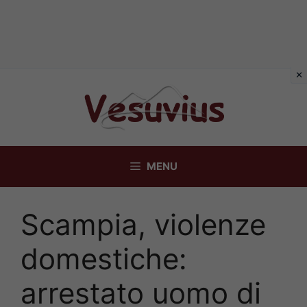
Vai
al
contenuto
MENU
Scampia, violenze
domestiche:
arrestato uomo di