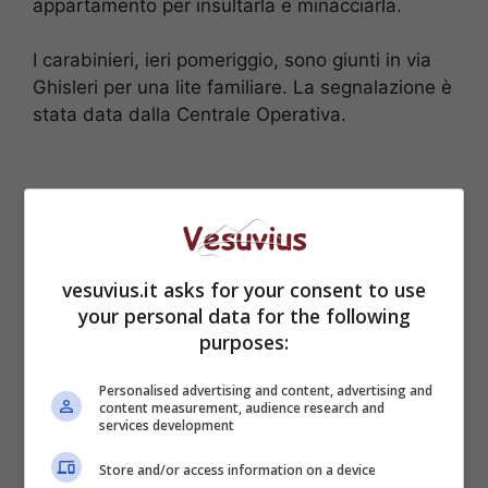
appartamento per insultarla e minacciarla.
I carabinieri, ieri pomeriggio, sono giunti in via
Ghisleri per una lite familiare. La segnalazione è
stata data dalla Centrale Operativa.
vesuvius.it asks for your consent to use
your personal data for the following
purposes:
Personalised advertising and content, advertising and
content measurement, audience research and
services development
POTREBBE INTERESSATI ANCHE —>
Gino
Store and/or access information on a device
Strada è morto a 73 anni: aveva problemi di