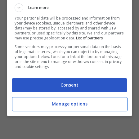
cuore
Learn more
Your personal data will be processed and information from
I poliziotti, giunti sul posto, hanno avvicinato la
your device (cookies, unique identifiers, and other device
data) may be stored by, accessed by and shared with 319
vittima. A quel punto la donna ha spiegato che
partners, or used specifically by this site. We and our partners
nell’ultimo mese il suo ex compagno si era
may use precise geolocation data.
List of partners.
presentato presso il loro appartamento per
Some vendors may process your personal data on the basis
of legitimate interest, which you can object to by managing
insultarla e minacciarla.
your options below. Look for a link at the bottom of this page
or in the site menu to manage or withdraw consent in privacy
and cookie settings.
Consent
Manage options