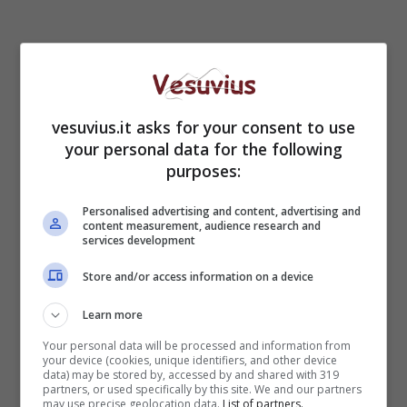
vesuvius.it asks for your consent to use
your personal data for the following
purposes:
Personalised advertising and content, advertising and
content measurement, audience research and
services development
Il punto della situazione negli ospedali
Store and/or access information on a device
(rispetto alla giornata di ieri): ancora in aumento
i pazienti in terapia intensiva (+9) e i ricoveri in
Learn more
degenza ordinaria (+40).
Your personal data will be processed and information from
your device (cookies, unique identifiers, and other device
data) may be stored by, accessed by and shared with 319
partners, or used specifically by this site. We and our partners
may use precise geolocation data.
List of partners.