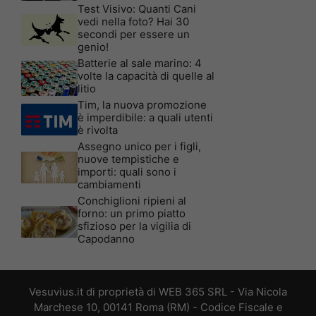
Test Visivo: Quanti Cani
vedi nella foto? Hai 30
secondi per essere un
genio!
Batterie al sale marino: 4
volte la capacità di quelle al
litio
Tim, la nuova promozione
è imperdibile: a quali utenti
è rivolta
Assegno unico per i figli,
nuove tempistiche e
importi: quali sono i
cambiamenti
Conchiglioni ripieni al
forno: un primo piatto
sfizioso per la vigilia di
Capodanno
Vesuvius.it di proprietà di WEB 365 SRL - Via Nicola
Marchese 10, 00141 Roma (RM) - Codice Fiscale e