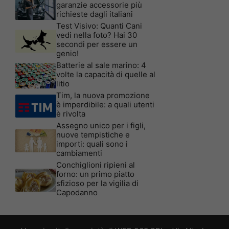
garanzie accessorie più
richieste dagli italiani
Test Visivo: Quanti Cani
vedi nella foto? Hai 30
secondi per essere un
genio!
Batterie al sale marino: 4
volte la capacità di quelle al
litio
Tim, la nuova promozione
è imperdibile: a quali utenti
è rivolta
Assegno unico per i figli,
nuove tempistiche e
importi: quali sono i
cambiamenti
Conchiglioni ripieni al
forno: un primo piatto
sfizioso per la vigilia di
Capodanno