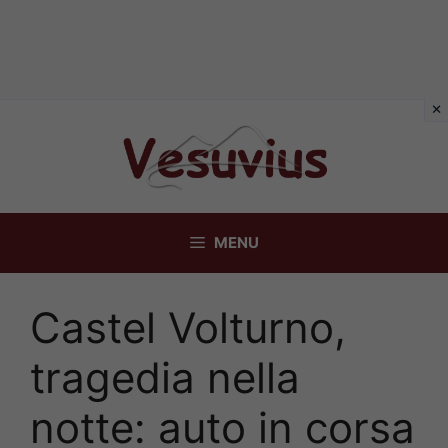
Vai
al
contenuto
MENU
Castel Volturno,
tragedia nella
notte: auto in corsa