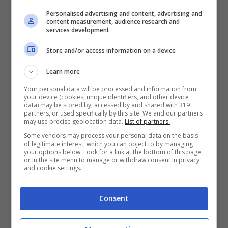
Personalised advertising and content, advertising and
content measurement, audience research and
services development
Store and/or access information on a device
Learn more
Your personal data will be processed and information from
your device (cookies, unique identifiers, and other device
data) may be stored by, accessed by and shared with 319
partners, or used specifically by this site. We and our partners
may use precise geolocation data.
List of partners.
Some vendors may process your personal data on the basis
of legitimate interest, which you can object to by managing
your options below. Look for a link at the bottom of this page
or in the site menu to manage or withdraw consent in privacy
and cookie settings.
Una pattuglia dei carabinieri ha svolto i rilievi del caso (foto di
repertorio)
Consent
Stando alla prima ricostruzione dell’incidente,
l’uomo viaggiava ad alta velocità a bordo della