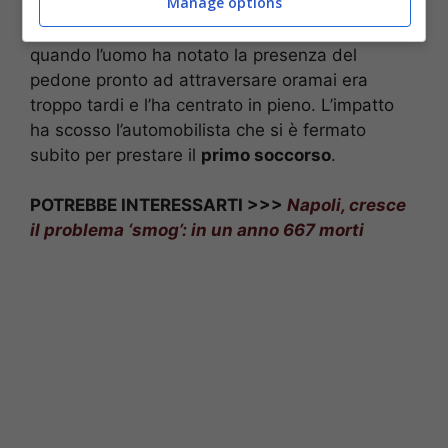
Manage options
Toyota Yaris
. Improvvisamente gli è apparso
davanti il ragazzo intento ad attraversare. Ma
quando l’uomo ha notato la presenza del
pedone pronto ad attraversare oramai era
troppo tardi e l’ha centrato in pieno. L’impatto
ha scosso l’automobilista che si è fermato
subito per prestare il
primo soccorso
.
POTREBBE INTERESSARTI >>>
Napoli, cresce
il problema ‘smog’: in un anno 667 morti