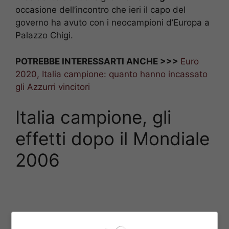
occasione dell’incontro che ieri il capo del
governo ha avuto con i neocampioni d’Europa a
Palazzo Chigi.
POTREBBE INTERESSARTI ANCHE >>>
Euro
2020, Italia campione: quanto hanno incassato
gli Azzurri vincitori
Italia campione, gli
effetti dopo il Mondiale
2006