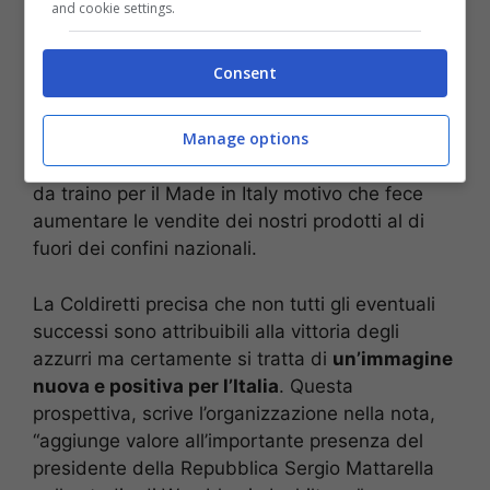
and cookie settings.
Nell’analisi fatta dalla Coldiretti è stato ricordato
che
l’anno dopo il successo del 2006 il Pil
Consent
ebbe un aumento record del 4,1% a valori
correnti
e ci furono aspetti positivi anche per
quanto riguarda la disoccupazione con una
Manage options
diminuzione del 10%. La vittoria è stata anche
da traino per il Made in Italy motivo che fece
aumentare le vendite dei nostri prodotti al di
fuori dei confini nazionali.
La Coldiretti precisa che non tutti gli eventuali
successi sono attribuibili alla vittoria degli
azzurri ma certamente si tratta di
un’immagine
nuova e positiva per l’Italia
. Questa
prospettiva, scrive l’organizzazione nella nota,
“aggiunge valore all’importante presenza del
presidente della Repubblica Sergio Mattarella