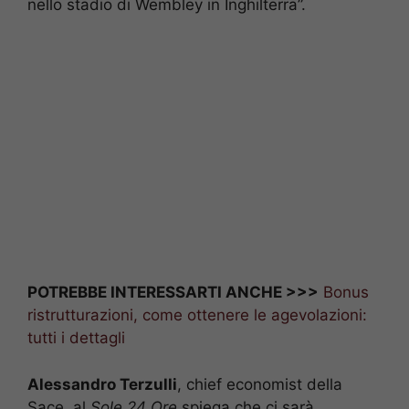
nello stadio di Wembley in Inghilterra”.
POTREBBE INTERESSARTI ANCHE >>>
Bonus
ristrutturazioni, come ottenere le agevolazioni:
tutti i dettagli
Alessandro Terzulli
, chief economist della
Sace, al
Sole 24 Ore
spiega che ci sarà