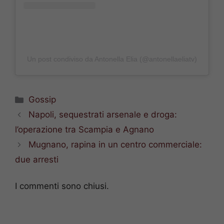
Un post condiviso da Antonella Elia (@antonellaeliatv)
Categorie
Gossip
Napoli, sequestrati arsenale e droga:
l’operazione tra Scampia e Agnano
Mugnano, rapina in un centro commerciale:
due arresti
I commenti sono chiusi.