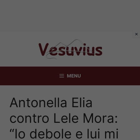
Vai
al
contenuto
MENU
Antonella Elia
contro Lele Mora:
“Io debole e lui mi