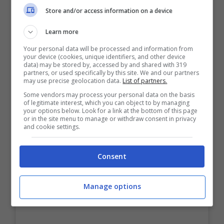
Store and/or access information on a device
POTREBBE INTERESSARTI ANCHE
>>>
Ballando con le stelle 2021, Morgan sarà il
Learn more
primo concorrente
Your personal data will be processed and information from
your device (cookies, unique identifiers, and other device
Inevitabile parlare anche del rapporto con il
data) may be stored by, accessed by and shared with 319
partners, or used specifically by this site. We and our partners
compagno
Pietro Delle Piane
che quando ieri la
may use precise geolocation data.
List of partners.
Elia ha pubblicizzato sul proprio profilo
Some vendors may process your personal data on the basis
Instagram la partecipazione al programma, ha
of legitimate interest, which you can object to by managing
your options below. Look for a link at the bottom of this page
commentato “La mia belva….ma forse sei più
or in the site menu to manage or withdraw consent in privacy
una micia”.
and cookie settings.
Consent
Manage options