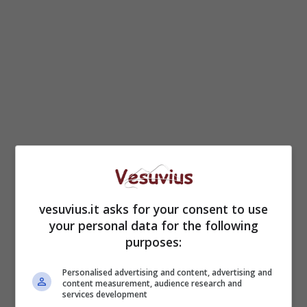
Il dolore per la perdita di entrambi i genitori
quando era ancora in tenera età ma anche le
vesuvius.it asks for your consent to use
collaborazioni con i grandi della televisione
your personal data for the following
italiana,
da Corrado a Mike Buongiorno
purposes:
passando per Raimondo Vianello
. Persone che
ha definito dei “grandi maestri” che hanno dato
Personalised advertising and content, advertising and
content measurement, audience research and
molto alla sua carriera di showgirl.
services development