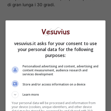
di gran lunga i 30 gradi.
vesuvius.it asks for your consent to use
your personal data for the following
purposes:
Personalised advertising and content, advertising and
content measurement, audience research and
services development
Temperature minime e
Store and/or access information on a device
massime
Learn more
Your personal data will be processed and information from
Aosta 19/28
your device (cookies, unique identifiers, and other device
Torino 20/30
data) may be stored by, accessed by and shared with 319