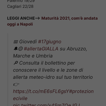
Palermo 19/29
Cagliari 22/28
LEGGI ANCHE—>
Maturità 2021, com’è andata
oggi a Napoli
📅 Giovedì
#17giugno
🔔🟡
#allertaGIALLA
su Abruzzo,
Marche e Umbria
🔎 Consulta il bollettino per
conoscere il livello e le zone di
allerta meteo-idro sul tuo territorio
👉
https://t.co/mE6sFL6gsY
#protezion
ecivile
pic.twitter.com/x4Sm7OeJGJ