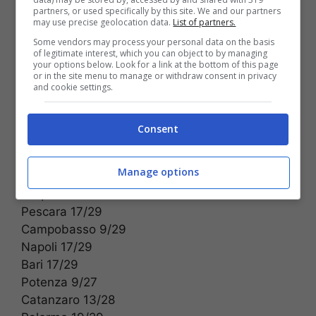
partners, or used specifically by this site. We and our partners
Milano 20/32
may use precise geolocation data.
List of partners.
Trento 18/30
Some vendors may process your personal data on the basis
Bolzano 17/33
of legitimate interest, which you can object to by managing
your options below. Look for a link at the bottom of this page
Venezia 19/28
or in the site menu to manage or withdraw consent in privacy
Genova 21/26
and cookie settings.
Bologna 18/34
Firenze 18/35
Consent
Ancona 17/30
Perugia 14/31
Manage options
Roma 17/31
L’Aquila 12/29
Pescara 17/29
Campobasso 9/29
Napoli 17/29
Bari 17/29
Potenza 9/27
Catanzaro 13/28