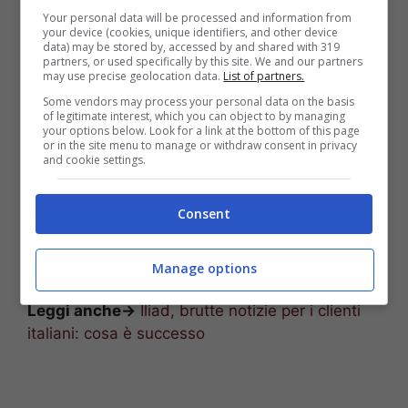
Your personal data will be processed and information from
your device (cookies, unique identifiers, and other device
data) may be stored by, accessed by and shared with 319
partners, or used specifically by this site. We and our partners
may use precise geolocation data.
List of partners.
I coreani sorpassano nei gradimenti l’azienda americana (Photo
Some vendors may process your personal data on the basis
by Dia Dipasupil/Getty Images for Samsung)
of legitimate interest, which you can object to by managing
your options below. Look for a link at the bottom of this page
or in the site menu to manage or withdraw consent in privacy
Il gigante asiatico raggiunge questo risultato per
and cookie settings.
merito del gradimento di cinque suoi prodotti.
Gli smartphone
Galaxy Note 10+, Galaxy S10 +
Consent
e Galaxy S20 +
monopolizzano la classifica con
un punteggio che supera gli 80 punti con un
picco di 85 per i tre summenzionati.
Manage options
Leggi anche->
Iliad, brutte notizie per i clienti
italiani: cosa è successo