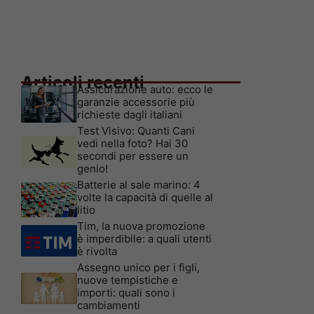
Articoli recenti
Assicurazione auto: ecco le
garanzie accessorie più
richieste dagli italiani
Test Visivo: Quanti Cani
vedi nella foto? Hai 30
secondi per essere un
genio!
Batterie al sale marino: 4
volte la capacità di quelle al
litio
Tim, la nuova promozione
è imperdibile: a quali utenti
è rivolta
Assegno unico per i figli,
nuove tempistiche e
importi: quali sono i
cambiamenti